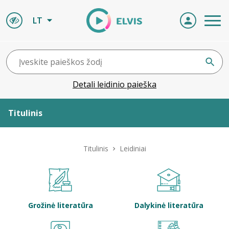
LT
Detali leidinio paieška
Titulinis
Apie ELVIS
Titulinis
Leidiniai
Leidiniai
ELVIS atvyksta
Grožinė literatūra
Dalykinė literatūra
Naujienos