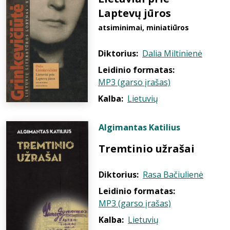
Laptevų jūros
atsiminimai, miniatiūros
Diktorius:
Dalia Miltinienė
Leidinio formatas:
MP3 (garso įrašas)
Kalba:
Lietuvių
Algimantas Katilius
Tremtinio užrašai
Diktorius:
Rasa Bačiulienė
Leidinio formatas:
MP3 (garso įrašas)
Kalba:
Lietuvių