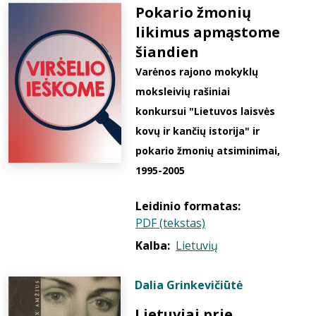
Pokario žmonių
likimus apmąstome
šiandien
Varėnos rajono mokyklų
moksleivių rašiniai
konkursui "Lietuvos laisvės
kovų ir kančių istorija" ir
pokario žmonių atsiminimai,
1995-2005
Leidinio formatas:
PDF (tekstas)
Kalba:
Lietuvių
Dalia Grinkevičiūtė
Lietuviai prie