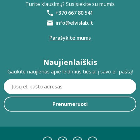
Turite klausimų? Susisiekite su mumis
+370 667 80 541
info@elvislab.lt
Parašykite mums
Naujienlaiškis
Gaukite naujienas apie leidinius tiesiai į savo el. paštą!
Prenumeruoti