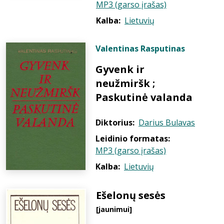
MP3 (garso įrašas)
Kalba:
Lietuvių
Valentinas Rasputinas
Gyvenk ir
neužmiršk ;
Paskutinė valanda
Diktorius:
Darius Bulavas
Leidinio formatas:
MP3 (garso įrašas)
Kalba:
Lietuvių
Ešelonų sesės
[jaunimui]