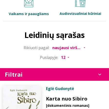
Bibliotekoms
Audiovizualiniai kūriniai
Vaikams ir paaugliams
D.U.K.
Leidinių sąrašas
+370 667 80 541
Rikiuoti pagal:
info@elvislab.lt
Puslapyje:
Filtrai
Eglė Gudonytė
Karta nuo Sibiro
[dokumentinis romanas]