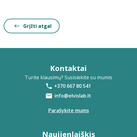
Grįžti atgal
Kontaktai
Turite klausimų? Susisiekite su mumis
+370 667 80 541
info@elvislab.lt
Parašykite mums
Naujienlaiškis