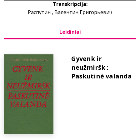
Transkripcija:
Распутин , Валентин Григорьевич
Bibliotekoms
Leidiniai
D.U.K.
+370 667 80 541
Gyvenk ir
neužmiršk ;
info@elvislab.lt
Paskutinė valanda