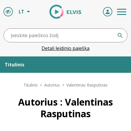
LT
Detali leidinio paieška
Titulinis
Apie ELVIS
Titulinis
Autorius
Valentinas Rasputinas
Leidiniai
Autorius : Valentinas
Rasputinas
ELVIS atvyksta
Naujienos