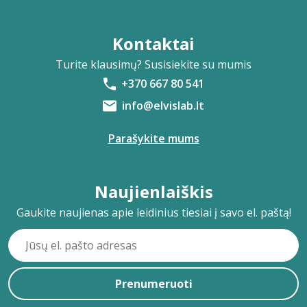
Kontaktai
Turite klausimų? Susisiekite su mumis
+370 667 80 541
info@elvislab.lt
Parašykite mums
Naujienlaiškis
Gaukite naujienas apie leidinius tiesiai į savo el. paštą!
Prenumeruoti