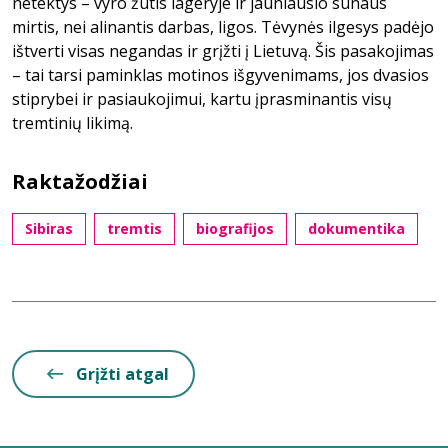
netektys – vyro žūtis lageryje ir jauniausio sūnaus
mirtis, nei alinantis darbas, ligos. Tėvynės ilgesys padėjo
ištverti visas negandas ir grįžti į Lietuvą. Šis pasakojimas
– tai tarsi paminklas motinos išgyvenimams, jos dvasios
stiprybei ir pasiaukojimui, kartu įprasminantis visų
tremtinių likimą.
Raktažodžiai
Sibiras
tremtis
biografijos
dokumentika
Grįžti atgal