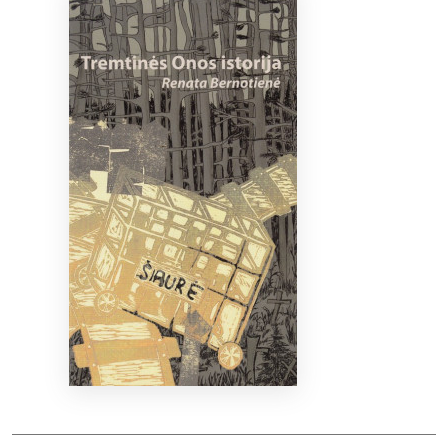
Bibliotekoms
D.U.K.
+370 667 80 541
info@elvislab.lt