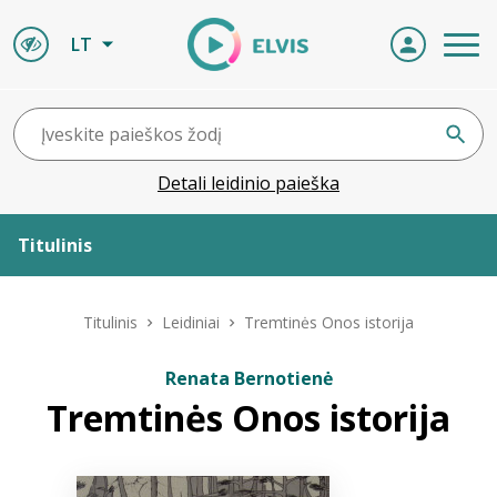
LT
Detali leidinio paieška
Titulinis
Apie ELVIS
Titulinis
Leidiniai
Tremtinės Onos istorija
Leidiniai
Renata Bernotienė
Tremtinės Onos istorija
ELVIS atvyksta
Naujienos