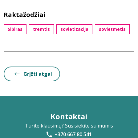
Raktažodžiai
Sibiras
tremtis
sovietizacija
sovietmetis
Grįžti atgal
Kontaktai
Turite klausimų? Susisiekite su mumis
+370 667 80 541