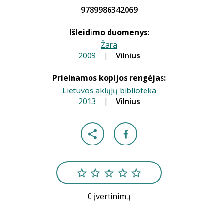
9789986342069
Išleidimo duomenys:
Žara
2009
|
|
Vilnius
Prieinamos kopijos rengėjas:
Lietuvos aklųjų biblioteka
2013
|
|
Vilnius
0 įvertinimų