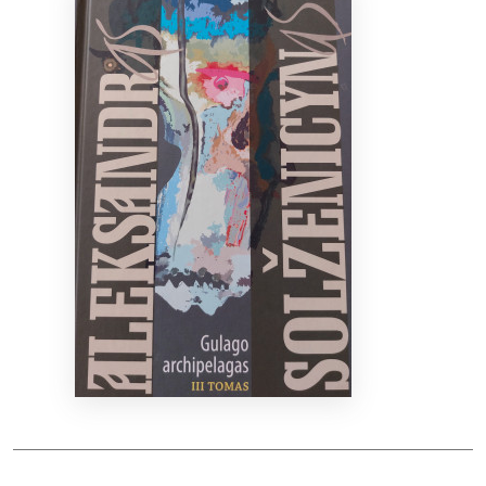
Bibliotekoms
D.U.K.
+370 667 80 541
info@elvislab.lt