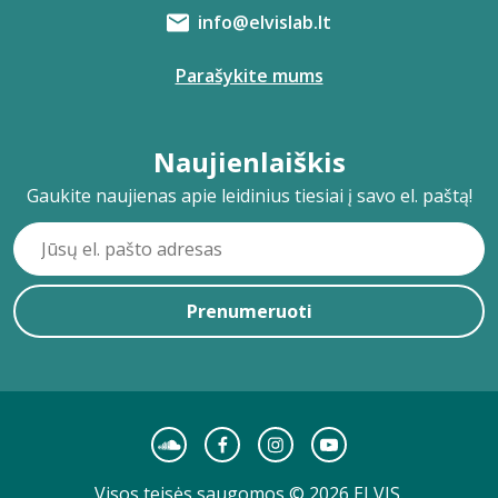
info@elvislab.lt
Parašykite mums
Naujienlaiškis
Gaukite naujienas apie leidinius tiesiai į savo el. paštą!
Prenumeruoti
Visos teisės saugomos © 2026 ELVIS.