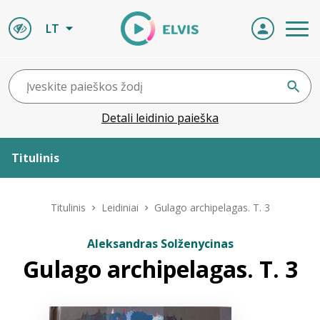
LT
Detali leidinio paieška
Titulinis
Apie ELVIS
Titulinis
Leidiniai
Gulago archipelagas. T. 3
Leidiniai
Aleksandras Solženycinas
Gulago archipelagas. T. 3
ELVIS atvyksta
Naujienos