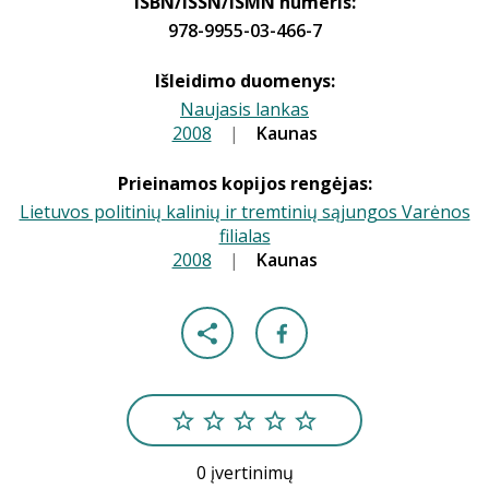
ISBN/ISSN/ISMN numeris:
978-9955-03-466-7
Išleidimo duomenys:
Naujasis lankas
2008
|
|
Kaunas
Prieinamos kopijos rengėjas:
Lietuvos politinių kalinių ir tremtinių sąjungos Varėnos
filialas
2008
|
|
Kaunas
0 įvertinimų