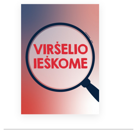
Bibliotekoms
D.U.K.
+370 667 80 541
info@elvislab.lt