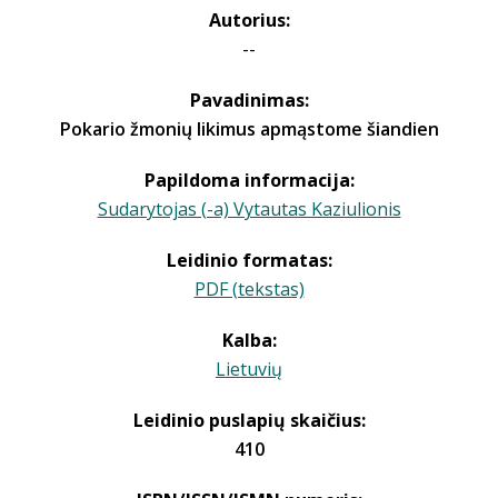
Autorius:
--
Pavadinimas:
Pokario žmonių likimus apmąstome šiandien
Papildoma informacija:
Sudarytojas (-a) Vytautas Kaziulionis
Leidinio formatas:
PDF (tekstas)
Kalba:
Lietuvių
Leidinio puslapių skaičius:
410