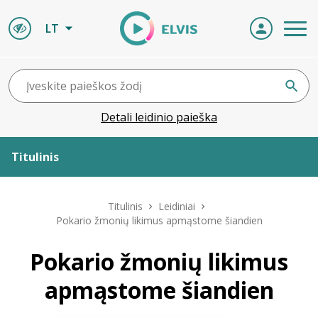
LT
Detali leidinio paieška
Titulinis
Apie ELVIS
Titulinis
Leidiniai
Pokario žmonių likimus apmąstome šiandien
Leidiniai
Pokario žmonių likimus
ELVIS atvyksta
apmąstome šiandien
Naujienos