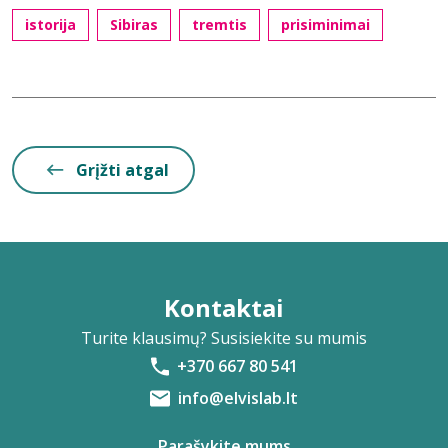
istorija
Sibiras
tremtis
prisiminimai
Grįžti atgal
Kontaktai
Turite klausimų? Susisiekite su mumis
+370 667 80 541
info@elvislab.lt
Parašykite mums