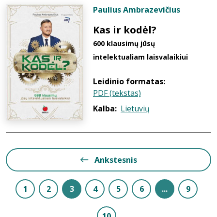
Paulius Ambrazevičius
Kas ir kodėl?
600 klausimų jūsų
intelektualiam laisvalaikiui
Leidinio formatas:
PDF (tekstas)
Kalba:
Lietuvių
Ankstesnis
1
2
3
4
5
6
...
9
10