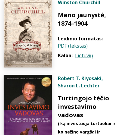
Winston Churchill
Mano jaunystė,
1874–1904
Leidinio formatas:
PDF (tekstas)
Kalba:
Lietuvių
Robert T. Kiyosaki
,
Sharon L. Lechter
Turtingojo tėčio
investavimo
vadovas
į ką investuoja turtuoliai ir
ko nežino vargšai ir