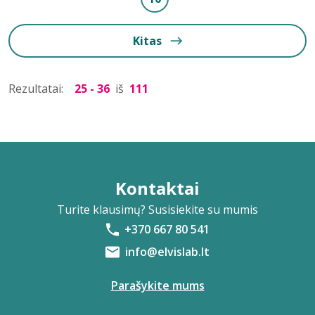
Kitas
Rezultatai:
25 - 36
iš
111
Kontaktai
Turite klausimų? Susisiekite su mumis
+370 667 80 541
info@elvislab.lt
Parašykite mums