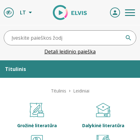
LT
Detali leidinio paieška
Titulinis
Apie ELVIS
Titulinis
Leidiniai
Leidiniai
ELVIS atvyksta
Grožinė literatūra
Dalykinė literatūra
Naujienos