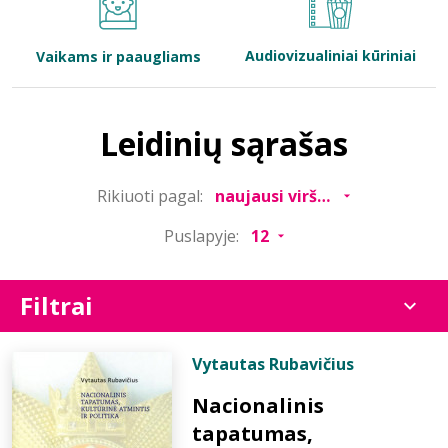
Bibliotekoms
Audiovizualiniai kūriniai
Vaikams ir paaugliams
D.U.K.
Leidinių sąrašas
+370 667 80 541
Rikiuoti pagal:
info@elvislab.lt
Puslapyje:
Filtrai
Vytautas Rubavičius
Nacionalinis
tapatumas,