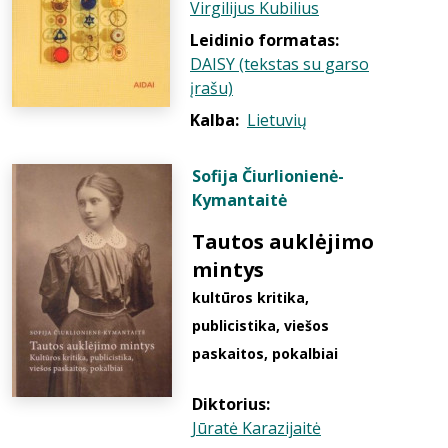
Virgilijus Kubilius
Leidinio formatas:
DAISY (tekstas su garso
įrašu)
Kalba:
Lietuvių
Sofija Čiurlionienė-
Kymantaitė
Tautos auklėjimo
mintys
kultūros kritika,
publicistika, viešos
paskaitos, pokalbiai
Diktorius:
Jūratė Karazijaitė