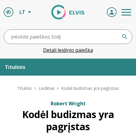
LT
Detali leidinio paieška
Titulinis
Apie ELVIS
Titulinis
Leidiniai
Kodėl budizmas yra pagrįstas
Leidiniai
Robert Wright
Kodėl budizmas yra
ELVIS atvyksta
pagrįstas
Naujienos