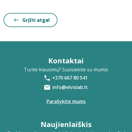
Grįžti atgal
Kontaktai
Turite klausimų? Susisiekite su mumis
+370 667 80 541
info@elvislab.lt
Parašykite mums
Naujienlaiškis