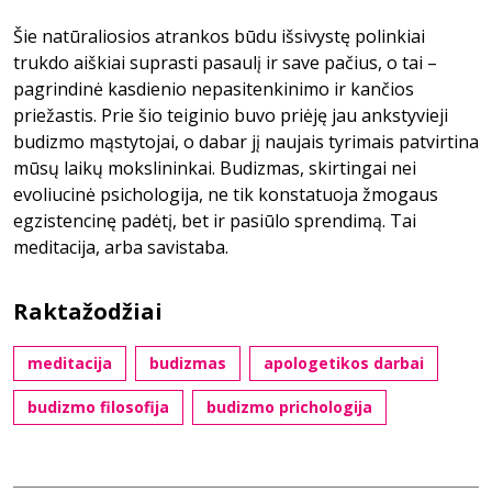
Šie natūraliosios atrankos būdu išsivystę polinkiai
trukdo aiškiai suprasti pasaulį ir save pačius, o tai –
pagrindinė kasdienio nepasitenkinimo ir kančios
priežastis. Prie šio teiginio buvo priėję jau ankstyvieji
budizmo mąstytojai, o dabar jį naujais tyrimais patvirtina
mūsų laikų mokslininkai. Budizmas, skirtingai nei
evoliucinė psichologija, ne tik konstatuoja žmogaus
egzistencinę padėtį, bet ir pasiūlo sprendimą. Tai
meditacija, arba savistaba.
Raktažodžiai
meditacija
budizmas
apologetikos darbai
budizmo filosofija
budizmo prichologija