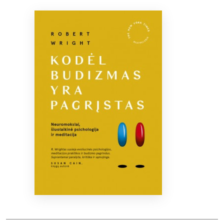
Bibliotekoms
D.U.K.
+370 667 80 541
info@elvislab.lt