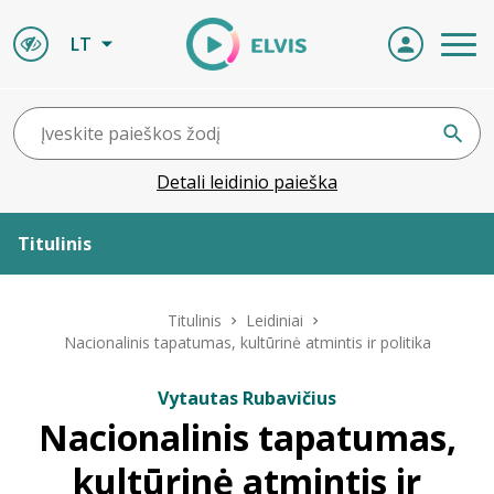
LT
Detali leidinio paieška
Titulinis
Apie ELVIS
Titulinis
Leidiniai
Nacionalinis tapatumas, kultūrinė atmintis ir politika
Leidiniai
Vytautas Rubavičius
Nacionalinis tapatumas,
ELVIS atvyksta
kultūrinė atmintis ir
Naujienos