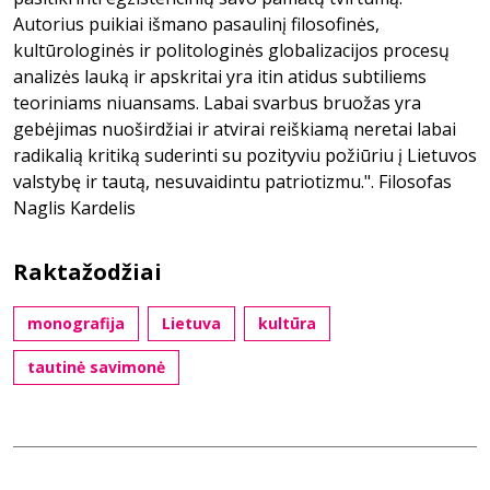
Autorius puikiai išmano pasaulinį filosofinės,
kultūrologinės ir politologinės globalizacijos procesų
analizės lauką ir apskritai yra itin atidus subtiliems
teoriniams niuansams. Labai svarbus bruožas yra
gebėjimas nuoširdžiai ir atvirai reiškiamą neretai labai
radikalią kritiką suderinti su pozityviu požiūriu į Lietuvos
valstybę ir tautą, nesuvaidintu patriotizmu.". Filosofas
Naglis Kardelis
Raktažodžiai
monografija
Lietuva
kultūra
tautinė savimonė