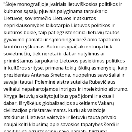
"Šioje monografijoje įvairiais lietuviškosios politikos ir
kultūros sąsajų pjūviais palyginama tarpukario
Lietuvos, sovietmečio Lietuvos ir atkurtos
nepriklausomybės laikotarpio Lietuvos politikos ir
kultūros būklė, taip pat egzistenciniai lietuvių tautos
gyvavimo pamatai ir sąmoningai brėžiamo tapatumo
kontūro ryškumas. Autorius ypač akcentuoja tiek
sovietmečiu, tiek neretai ir dabar nutylimus ar
primirštamus tarpukario Lietuvos pasiekimus politikos
ir kultūros srityse, primena tokių iškilių asmenybių, kaip
prezidentas Antanas Smetona, nuopelnus savo šaliai ir
savajai tautai. Poleminė aistra suteikia Rubavičiaus
veikalui nepakartojamos intrigos ir intelektinio aštrumo.
Knyga lietuvių skaitytojui bus ypač įdomi ir aktuali
dabar, išryškėjus globalizacijos sukeltiems Vakarų
civilizacijos prieštaravimams, kurių akivaizdoje
atsidūrusi Lietuvos valstybė ir lietuvių tauta privalo
naujai kelti klausimą apie savosios tapatybės šerdį ir
pasitikrinti egzistencinių savo pamatų tvirtumą.