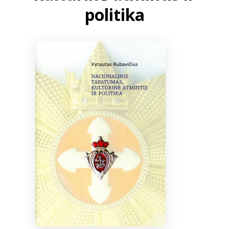
politika
Bibliotekoms
D.U.K.
+370 667 80 541
info@elvislab.lt