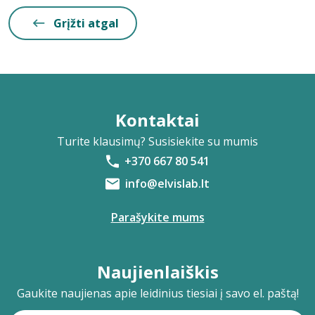
Grįžti atgal
Kontaktai
Turite klausimų? Susisiekite su mumis
+370 667 80 541
info@elvislab.lt
Parašykite mums
Naujienlaiškis
Gaukite naujienas apie leidinius tiesiai į savo el. paštą!