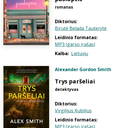
romanas
Diktorius:
Birutė Belada Tauterytė
Leidinio formatas:
MP3 (garso įrašas)
Kalba:
Lietuvių
Alexander Gordon Smith
Trys paršeliai
detektyvas
Diktorius:
Virgilijus Kubilius
Leidinio formatas:
MP3 (garso įrašas)