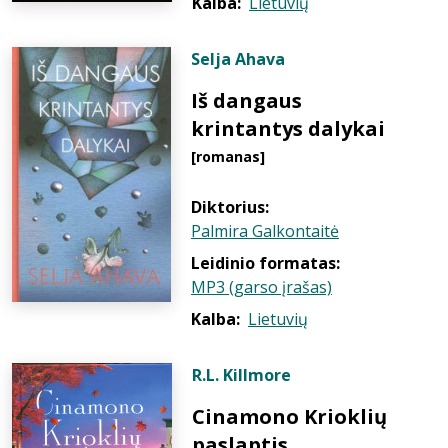
Kalba:
Lietuvių
Selja Ahava
Iš dangaus
krintantys dalykai
[romanas]
Diktorius:
Palmira Galkontaitė
Leidinio formatas:
MP3 (garso įrašas)
Kalba:
Lietuvių
R.L. Killmore
Cinamono Krioklių
paslaptis