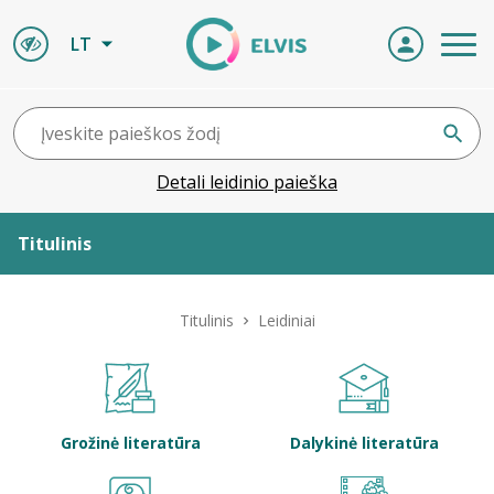
LT
Detali leidinio paieška
Titulinis
Apie ELVIS
Titulinis
Leidiniai
Leidiniai
ELVIS atvyksta
Grožinė literatūra
Dalykinė literatūra
Naujienos