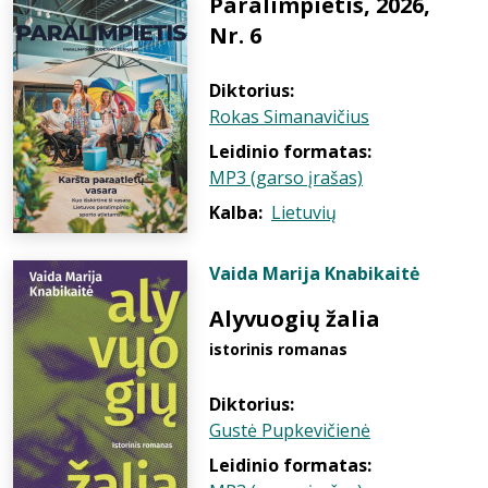
Paralimpietis, 2026,
Nr. 6
Diktorius:
Rokas Simanavičius
Leidinio formatas:
MP3 (garso įrašas)
Kalba:
Lietuvių
Vaida Marija Knabikaitė
Alyvuogių žalia
istorinis romanas
Diktorius:
Gustė Pupkevičienė
Leidinio formatas: