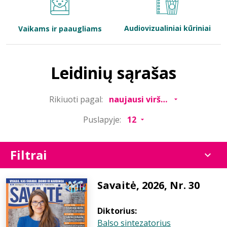
Bibliotekoms
Audiovizualiniai kūriniai
Vaikams ir paaugliams
D.U.K.
Leidinių sąrašas
+370 667 80 541
Rikiuoti pagal:
info@elvislab.lt
Puslapyje:
Filtrai
Savaitė, 2026, Nr. 30
Diktorius:
Balso sintezatorius