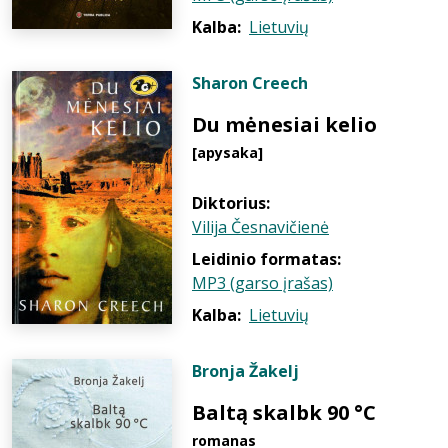
Kalba:
Lietuvių
Sharon Creech
Du mėnesiai kelio
[apysaka]
Diktorius:
Vilija Česnavičienė
Leidinio formatas:
MP3 (garso įrašas)
Kalba:
Lietuvių
Bronja Žakelj
Baltą skalbk 90 °C
romanas