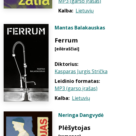
MP3 (garso įrašas)
Kalba:
Lietuvių
Mantas Balakauskas
Ferrum
[eilėraščiai]
Diktorius:
Kasparas Jurgis Strička
Leidinio formatas:
MP3 (garso įrašas)
Kalba:
Lietuvių
Neringa Dangvydė
Plėšytojas