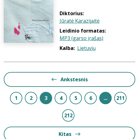
Diktorius:
Jūratė Karazijaitė
Leidinio formatas:
MP3 (garso įrašas)
Kalba:
Lietuvių
Ankstesnis
1
2
3
4
5
6
...
211
212
Kitas