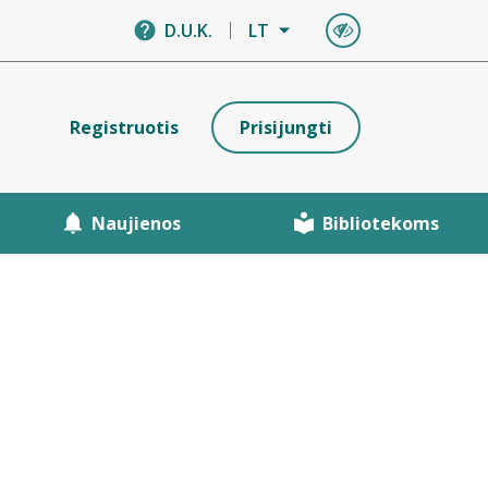
D.U.K.
LT
Registruotis
Prisijungti
Naujienos
Bibliotekoms