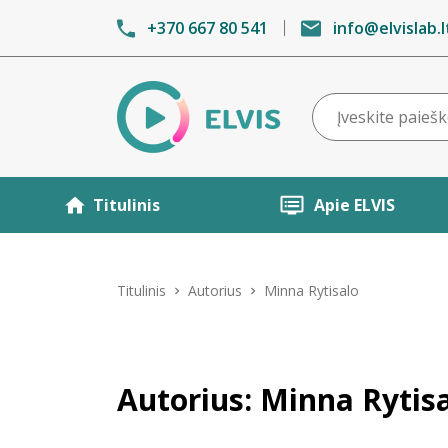
+370 667 80 541
info@elvislab.l
Titulinis
Apie ELVIS
Titulinis
Autorius
Minna Rytisalo
Autorius: Minna Rytis