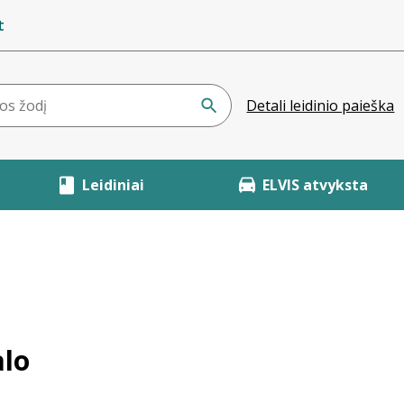
t
Detali leidinio paieška
Leidiniai
ELVIS atvyksta
alo