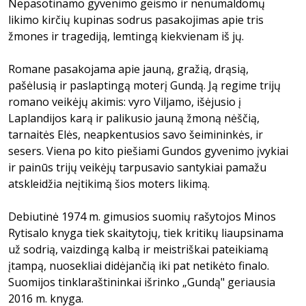
Nepasotinamo gyvenimo geismo ir nenumaldomų
likimo kirčių kupinas sodrus pasakojimas apie tris
žmones ir tragediją, lemtingą kiekvienam iš jų.
Romane pasakojama apie jauną, gražią, drąsią,
pašėlusią ir paslaptingą moterį Gundą. Ją regime trijų
romano veikėjų akimis: vyro Viljamo, išėjusio į
Laplandijos karą ir palikusio jauną žmoną nėščią,
tarnaitės Elės, neapkentusios savo šeimininkės, ir
sesers. Viena po kito piešiami Gundos gyvenimo įvykiai
ir painūs trijų veikėjų tarpusavio santykiai pamažu
atskleidžia neįtikimą šios moters likimą.
Debiutinė 1974 m. gimusios suomių rašytojos Minos
Rytisalo knyga tiek skaitytojų, tiek kritikų liaupsinama
už sodrią, vaizdingą kalbą ir meistriškai pateikiamą
įtampą, nuosekliai didėjančią iki pat netikėto finalo.
Suomijos tinklaraštininkai išrinko „Gundą" geriausia
2016 m. knyga.