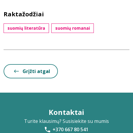
Raktažodžiai
suomių literatūra
suomių romanai
Grįžti atgal
Kontaktai
Turite klausimų? Susisiekite su mumis
+370 667 80 541