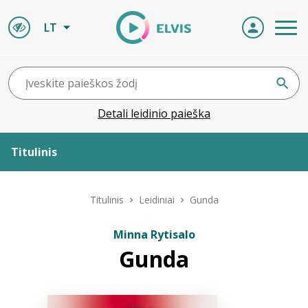
LT
Detali leidinio paieška
Titulinis
Apie ELVIS
Titulinis
Leidiniai
Gunda
Leidiniai
Minna Rytisalo
Gunda
ELVIS atvyksta
Naujienos