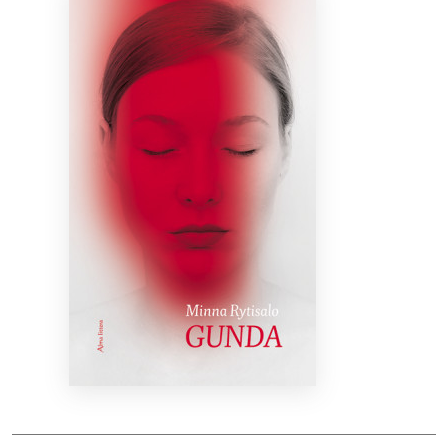
Bibliotekoms
D.U.K.
+370 667 80 541
info@elvislab.lt