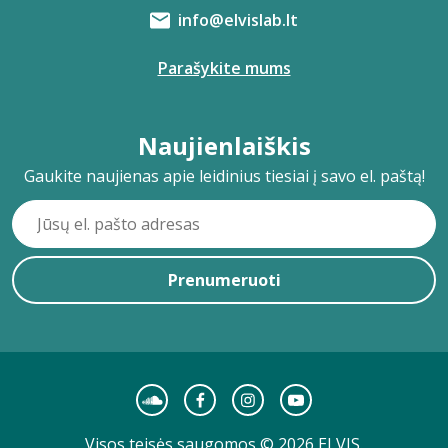
info@elvislab.lt
Parašykite mums
Naujienlaiškis
Gaukite naujienas apie leidinius tiesiai į savo el. paštą!
Prenumeruoti
Visos teisės saugomos © 2026 ELVIS.