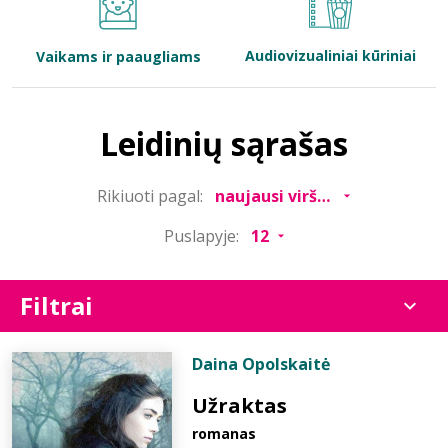
Bibliotekoms
Audiovizualiniai kūriniai
Vaikams ir paaugliams
D.U.K.
Leidinių sąrašas
+370 667 80 541
Rikiuoti pagal:
info@elvislab.lt
Puslapyje:
Filtrai
Daina Opolskaitė
Užraktas
romanas