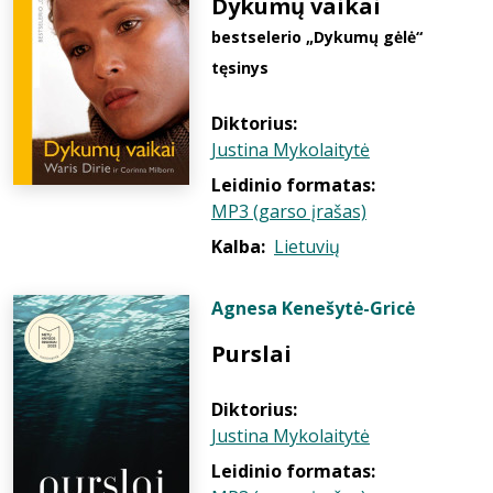
Dykumų vaikai
bestselerio „Dykumų gėlė“
tęsinys
Diktorius:
Justina Mykolaitytė
Leidinio formatas:
MP3 (garso įrašas)
Kalba:
Lietuvių
Agnesa Kenešytė-Gricė
Purslai
Diktorius:
Justina Mykolaitytė
Leidinio formatas: