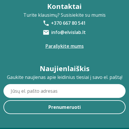
Kontaktai
Turite klausimų? Susisiekite su mumis
+370 667 80 541
info@elvislab.lt
Parašykite mums
Naujienlaiškis
Gaukite naujienas apie leidinius tiesiai į savo el. paštą!
Prenumeruoti