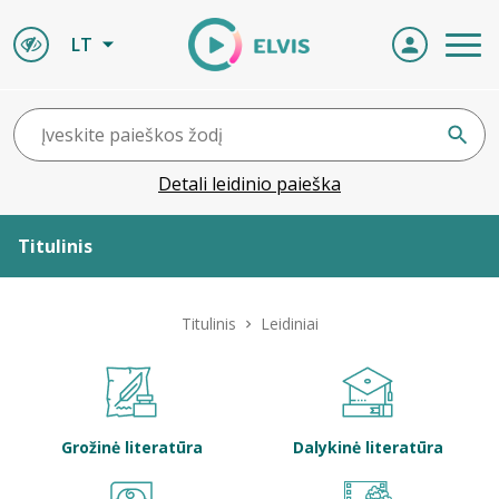
LT
Detali leidinio paieška
Titulinis
Apie ELVIS
Titulinis
Leidiniai
Leidiniai
ELVIS atvyksta
Grožinė literatūra
Dalykinė literatūra
Naujienos