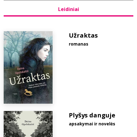
Leidiniai
Bibliotekoms
D.U.K.
Užraktas
romanas
+370 667 80 541
info@elvislab.lt
Plyšys danguje
apsakymai ir novelės