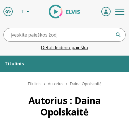
LT
Detali leidinio paieška
Titulinis
Apie ELVIS
Titulinis
Autorius
Daina Opolskaitė
Leidiniai
Autorius : Daina
Opolskaitė
ELVIS atvyksta
Naujienos