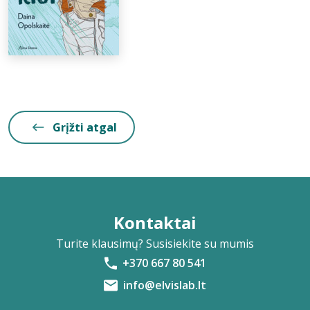
Grįžti atgal
Kontaktai
Turite klausimų? Susisiekite su mumis
+370 667 80 541
info@elvislab.lt