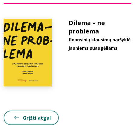
Bibliotekoms
Dilema – ne
problema
D.U.K.
finansinių klausimų naršyklė
jauniems suaugėliams
+370 667 80 541
info@elvislab.lt
Grįžti atgal