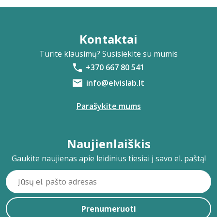
Kontaktai
Turite klausimų? Susisiekite su mumis
+370 667 80 541
info@elvislab.lt
Parašykite mums
Naujienlaiškis
Gaukite naujienas apie leidinius tiesiai į savo el. paštą!
Prenumeruoti