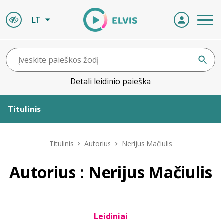
LT
Detali leidinio paieška
Titulinis
Apie ELVIS
Titulinis
Autorius
Nerijus Mačiulis
Leidiniai
Autorius : Nerijus Mačiulis
ELVIS atvyksta
Leidiniai
Naujienos