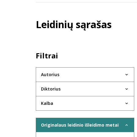
Leidinių sąrašas
Filtrai
Autorius
Diktorius
Kalba
Originalaus leidinio išleidimo metai