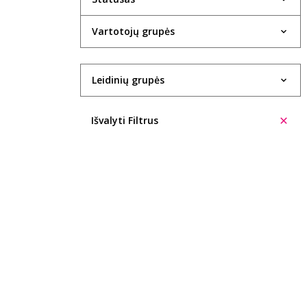
1934
Vartotojų grupės
1935
1936
Leidinių grupės
1937
Išvalyti Filtrus
1938
1940
1943
1947
1948
1949
1950
1951