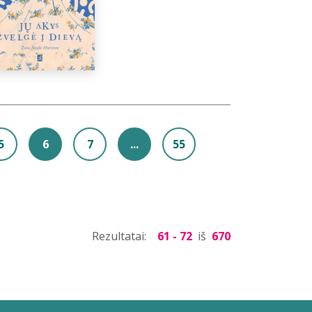
5
6
7
...
55
Rezultatai:
61 - 72
iš
670