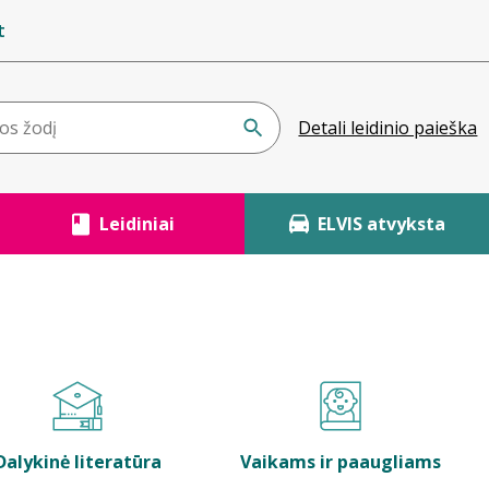
t
Detali leidinio paieška
Leidiniai
ELVIS atvyksta
Dalykinė literatūra
Vaikams ir paaugliams