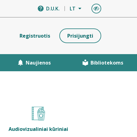
D.U.K.
LT
Registruotis
Prisijungti
Naujienos
Bibliotekoms
Audiovizualiniai kūriniai