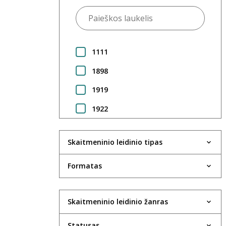
1111
1898
1919
1922
1923
Skaitmeninio leidinio tipas
1924
1925
Formatas
1930
Skaitmeninio leidinio žanras
1931
1933
Statusas