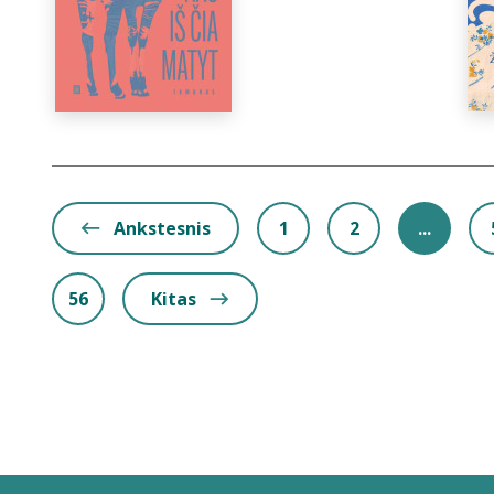
Ankstesnis
1
2
...
56
Kitas