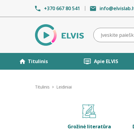
+370 667 80 541
info@elvislab.l
Titulinis
Apie ELVIS
Titulinis
Leidiniai
Grožinė literatūra