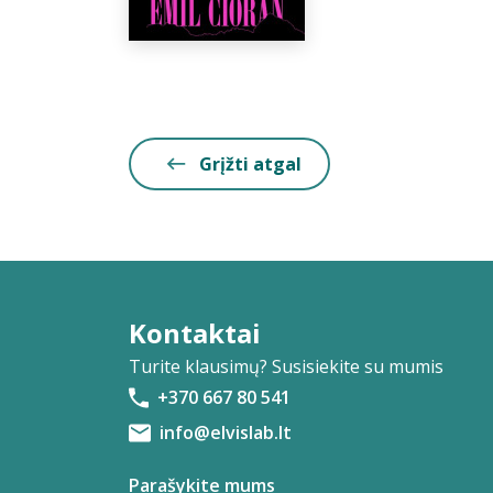
Grįžti atgal
Kontaktai
Turite klausimų? Susisiekite su mumis
+370 667 80 541
info@elvislab.lt
Parašykite mums