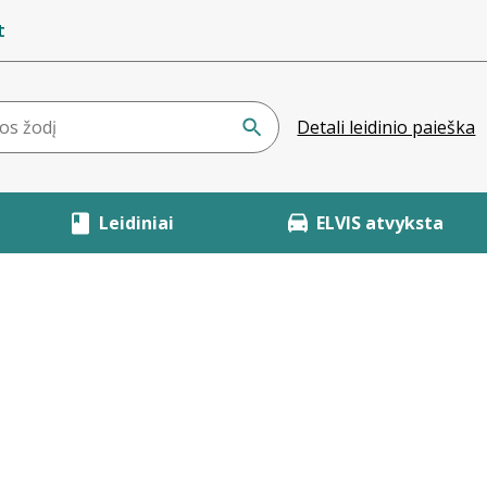
t
Detali leidinio paieška
Leidiniai
ELVIS atvyksta