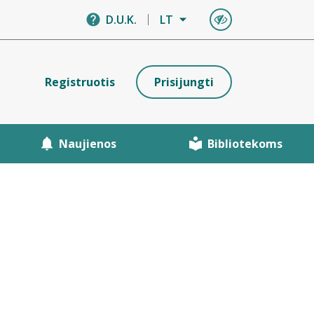
D.U.K.
LT
Registruotis
Prisijungti
Naujienos
Bibliotekoms