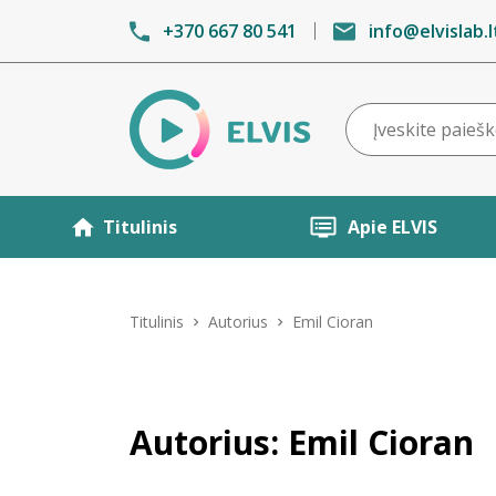
+370 667 80 541
info@elvislab.l
Titulinis
Apie ELVIS
Titulinis
Autorius
Emil Cioran
Autorius: Emil Cioran