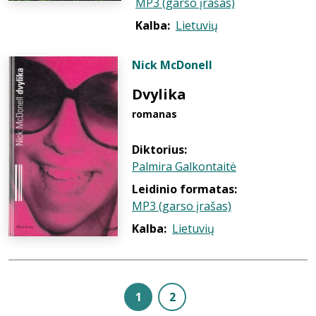
MP3 (garso įrašas)
Kalba:
Lietuvių
Nick McDonell
Dvylika
romanas
Diktorius:
Palmira Galkontaitė
Leidinio formatas:
MP3 (garso įrašas)
Kalba:
Lietuvių
1
2