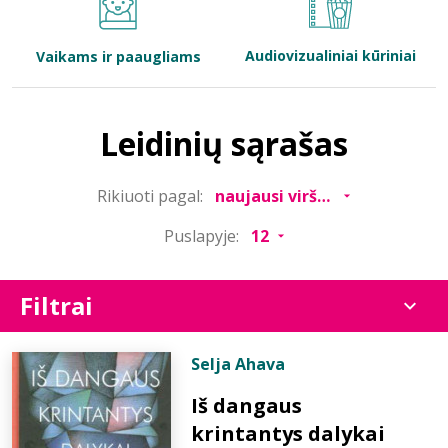
Bibliotekoms
Audiovizualiniai kūriniai
Vaikams ir paaugliams
D.U.K.
Leidinių sąrašas
+370 667 80 541
Rikiuoti pagal:
info@elvislab.lt
Puslapyje:
Filtrai
Selja Ahava
Iš dangaus
krintantys dalykai