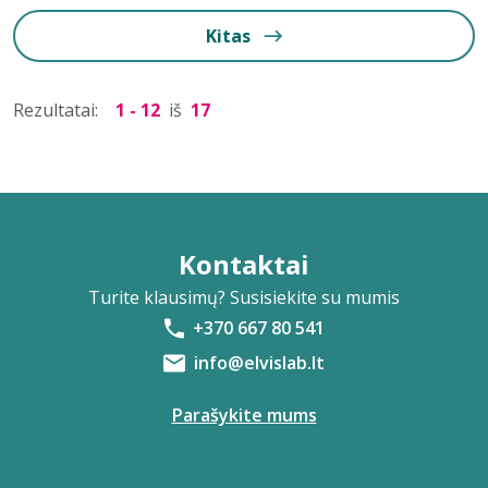
Kitas
Rezultatai:
1 - 12
iš
17
Kontaktai
Turite klausimų? Susisiekite su mumis
+370 667 80 541
info@elvislab.lt
Parašykite mums