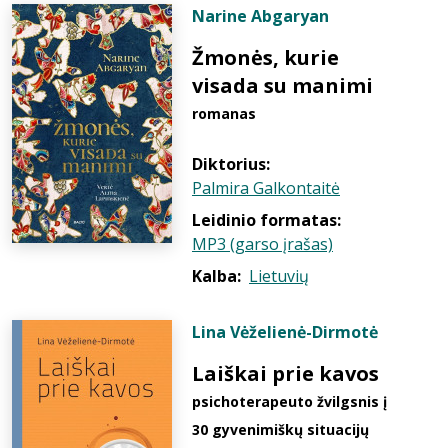
Narine Abgaryan
Žmonės, kurie
visada su manimi
romanas
Diktorius:
Palmira Galkontaitė
Leidinio formatas:
MP3 (garso įrašas)
Kalba:
Lietuvių
Lina Vėželienė-Dirmotė
Laiškai prie kavos
psichoterapeuto žvilgsnis į
30 gyvenimiškų situacijų