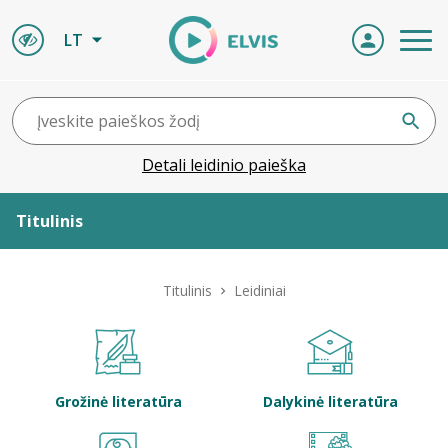
LT
Detali leidinio paieška
Titulinis
Apie ELVIS
Titulinis
Leidiniai
Leidiniai
ELVIS atvyksta
Grožinė literatūra
Dalykinė literatūra
Naujienos