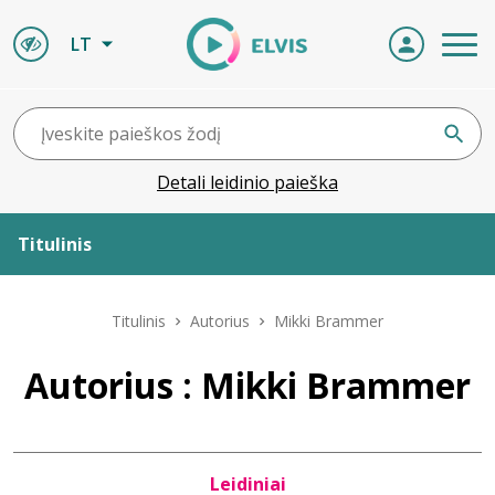
LT
Detali leidinio paieška
Titulinis
Apie ELVIS
Titulinis
Autorius
Mikki Brammer
Leidiniai
Autorius : Mikki Brammer
ELVIS atvyksta
Leidiniai
Naujienos