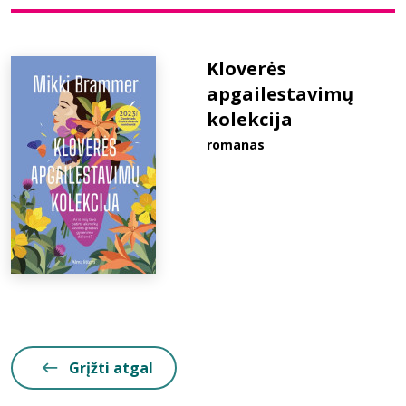
Bibliotekoms
Kloverės
apgailestavimų
D.U.K.
kolekcija
romanas
+370 667 80 541
info@elvislab.lt
Grįžti atgal