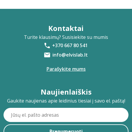
Kontaktai
Turite klausimų? Susisiekite su mumis
+370 667 80 541
info@elvislab.lt
Parašykite mums
Naujienlaiškis
Gaukite naujienas apie leidinius tiesiai į savo el. paštą!
Prenumeruoti