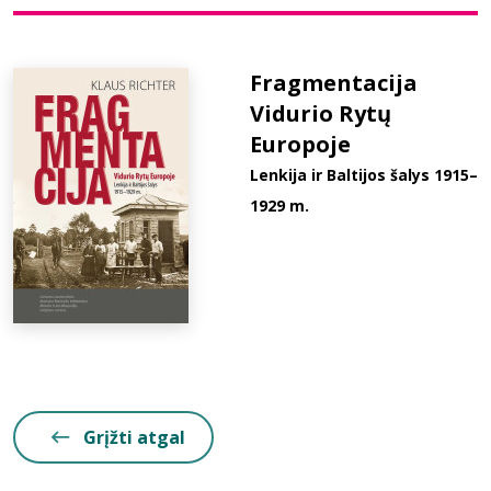
Bibliotekoms
Fragmentacija
Vidurio Rytų
D.U.K.
Europoje
Lenkija ir Baltijos šalys 1915–
+370 667 80 541
1929 m.
info@elvislab.lt
Grįžti atgal