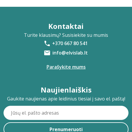
Kontaktai
Turite klausimų? Susisiekite su mumis
+370 667 80 541
info@elvislab.lt
Parašykite mums
Naujienlaiškis
Gaukite naujienas apie leidinius tiesiai į savo el. paštą!
Prenumeruoti