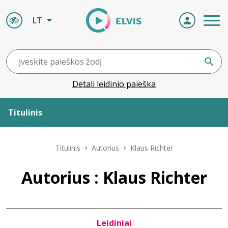
LT
Detali leidinio paieška
Titulinis
Apie ELVIS
Titulinis
Autorius
Klaus Richter
Leidiniai
Autorius : Klaus Richter
ELVIS atvyksta
Leidiniai
Naujienos