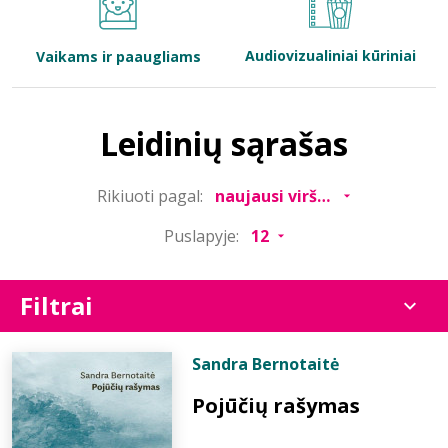
Bibliotekoms
Audiovizualiniai kūriniai
Vaikams ir paaugliams
D.U.K.
Leidinių sąrašas
+370 667 80 541
Rikiuoti pagal:
info@elvislab.lt
Puslapyje:
Filtrai
Sandra Bernotaitė
Pojūčių rašymas