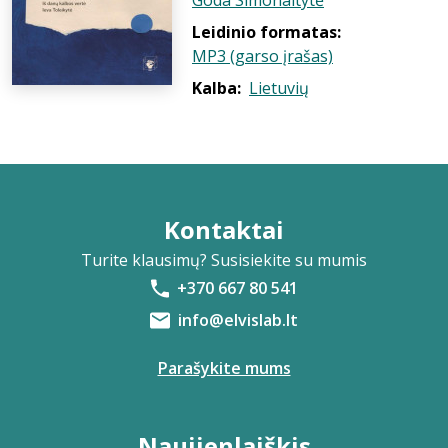
Goda Simonaitytė
Leidinio formatas:
MP3 (garso įrašas)
Kalba:
Lietuvių
Kontaktai
Turite klausimų? Susisiekite su mumis
+370 667 80 541
info@elvislab.lt
Parašykite mums
Naujienlaiškis