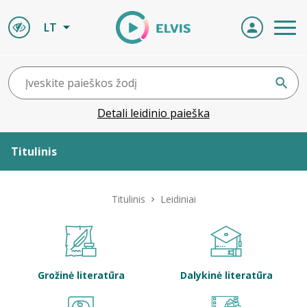
LT
Detali leidinio paieška
Titulinis
Apie ELVIS
Titulinis
Leidiniai
Leidiniai
ELVIS atvyksta
Grožinė literatūra
Dalykinė literatūra
Naujienos