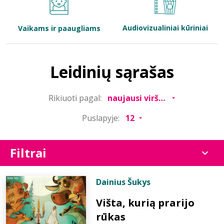
Bibliotekoms
Audiovizualiniai kūriniai
Vaikams ir paaugliams
D.U.K.
Leidinių sąrašas
+370 667 80 541
Rikiuoti pagal:
info@elvislab.lt
Puslapyje:
Filtrai
Dainius Šukys
Višta, kurią prarijo
rūkas