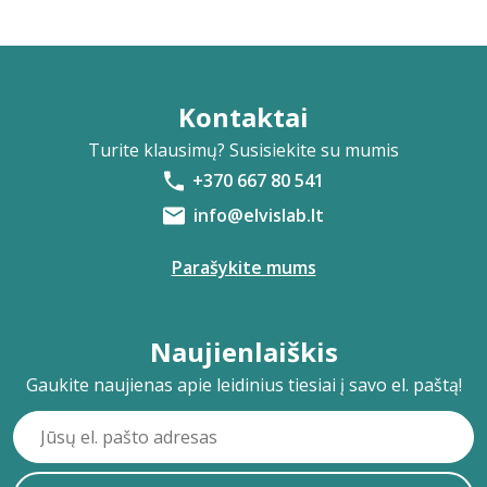
Kontaktai
Turite klausimų? Susisiekite su mumis
+370 667 80 541
info@elvislab.lt
Parašykite mums
Naujienlaiškis
Gaukite naujienas apie leidinius tiesiai į savo el. paštą!