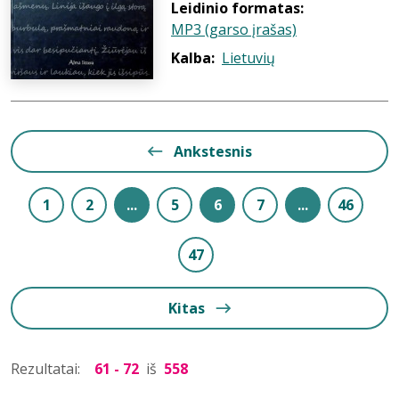
Leidinio formatas:
MP3 (garso įrašas)
Kalba:
Lietuvių
Ankstesnis
1
2
...
5
6
7
...
46
47
Kitas
Rezultatai:
61 - 72
iš
558