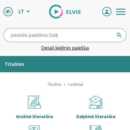
LT
Detali leidinio paieška
Titulinis
Apie ELVIS
Titulinis
Leidiniai
Leidiniai
ELVIS atvyksta
Grožinė literatūra
Dalykinė literatūra
Naujienos