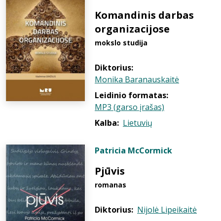
Komandinis darbas
organizacijose
mokslo studija
Diktorius:
Monika Baranauskaitė
Leidinio formatas:
MP3 (garso įrašas)
Kalba:
Lietuvių
Patricia McCormick
Pjūvis
romanas
Diktorius:
Nijolė Lipeikaitė