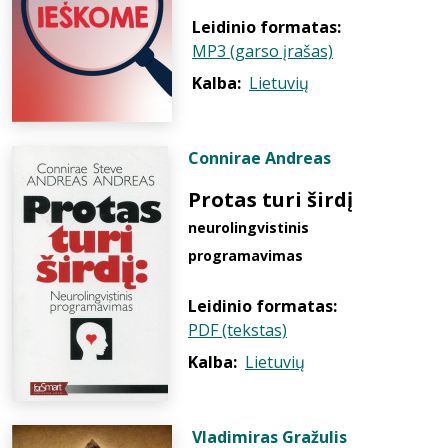
Leidinio formatas:
MP3 (garso įrašas)
Kalba:
Lietuvių
Connirae Andreas
Protas turi širdį
neurolingvistinis
programavimas
Leidinio formatas:
PDF (tekstas)
Kalba:
Lietuvių
Vladimiras Gražulis