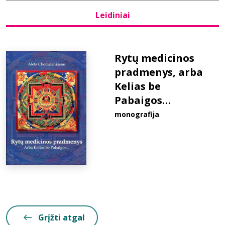
Leidiniai
Bibliotekoms
D.U.K.
Rytų medicinos
pradmenys, arba
Kelias be
+370 667 80 541
Pabaigos…
info@elvislab.lt
monografija
Grįžti atgal