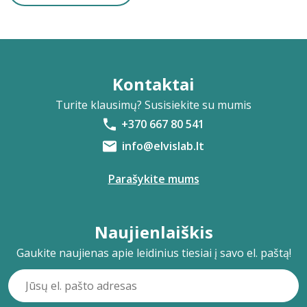
Kontaktai
Turite klausimų? Susisiekite su mumis
+370 667 80 541
info@elvislab.lt
Parašykite mums
Naujienlaiškis
Gaukite naujienas apie leidinius tiesiai į savo el. paštą!