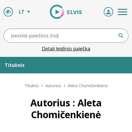
LT
Detali leidinio paieška
Titulinis
Apie ELVIS
Titulinis
Autorius
Aleta Chomičenkienė
Leidiniai
Autorius : Aleta
Chomičenkienė
ELVIS atvyksta
Naujienos