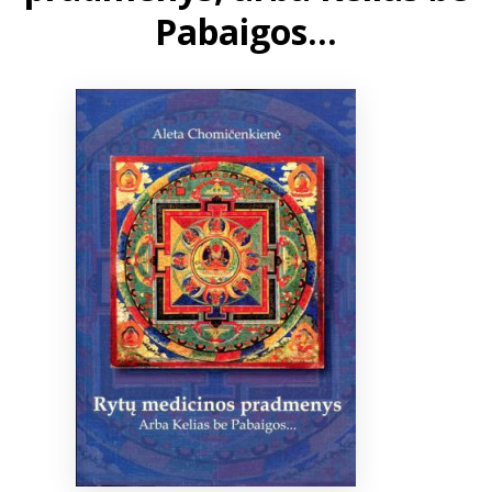
Pabaigos…
Bibliotekoms
D.U.K.
+370 667 80 541
info@elvislab.lt