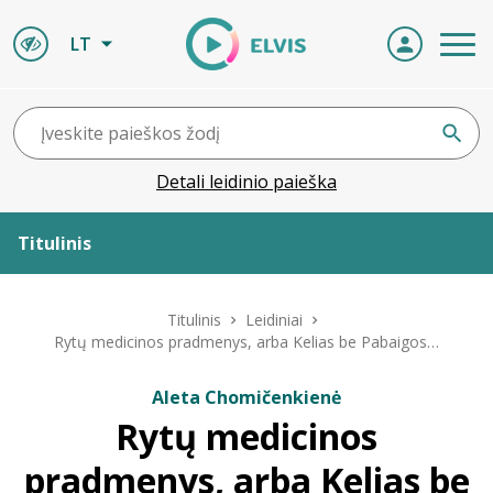
LT
Detali leidinio paieška
Titulinis
Apie ELVIS
Titulinis
Leidiniai
Rytų medicinos pradmenys, arba Kelias be Pabaigos…
Leidiniai
Aleta Chomičenkienė
Rytų medicinos
ELVIS atvyksta
pradmenys, arba Kelias be
Naujienos