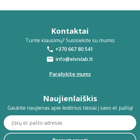
Kontaktai
Turite klausimų? Susisiekite su mumis
+370 667 80 541
info@elvislab.lt
Parašykite mums
Naujienlaiškis
Gaukite naujienas apie leidinius tiesiai į savo el. paštą!