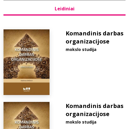
Leidiniai
Bibliotekoms
D.U.K.
Komandinis darbas
organizacijose
mokslo studija
+370 667 80 541
info@elvislab.lt
Komandinis darbas
organizacijose
mokslo studija