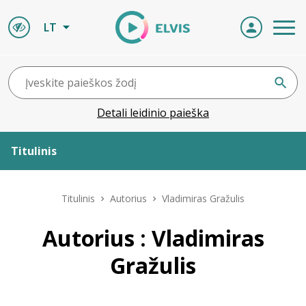
LT
Detali leidinio paieška
Titulinis
Apie ELVIS
Titulinis
Autorius
Vladimiras Gražulis
Leidiniai
Autorius : Vladimiras
Gražulis
ELVIS atvyksta
Naujienos