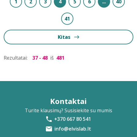
1
2
3
4
5
6
...
40
41
Kitas
Rezultatai:
37 - 48
iš
481
Kontaktai
Turite klausimų? Susisiekite su mumis
+370 667 80 541
info@elvislab.lt