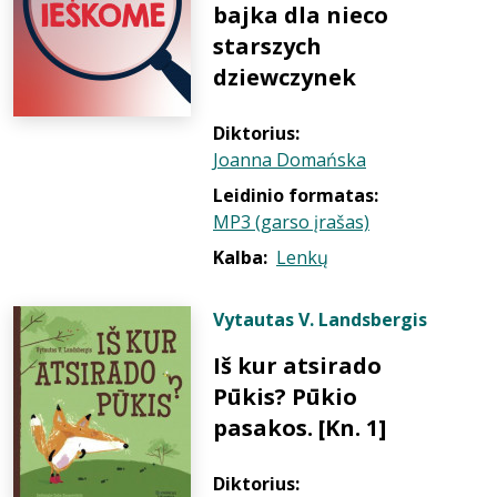
bajka dla nieco
starszych
dziewczynek
Diktorius:
Joanna Domańska
Leidinio formatas:
MP3 (garso įrašas)
Kalba:
Lenkų
Vytautas V. Landsbergis
Iš kur atsirado
Pūkis? Pūkio
pasakos. [Kn. 1]
Diktorius: