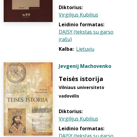
Diktorius:
Virgilijus Kubilius
Leidinio formatas:
DAISY (tekstas su garso
įrašu)
Kalba:
Lietuvių
Jevgenij Machovenko
Teisės istorija
Vilniaus universiteto
vadovėlis
Diktorius:
Virgilijus Kubilius
Leidinio formatas:
DAISY (tekstas su garso