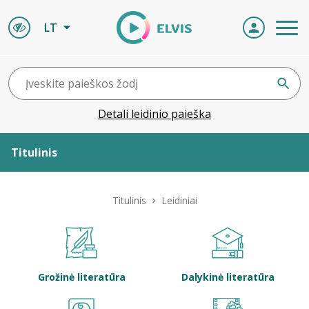
LT
Detali leidinio paieška
Titulinis
Apie ELVIS
Titulinis
Leidiniai
Leidiniai
ELVIS atvyksta
Grožinė literatūra
Dalykinė literatūra
Naujienos