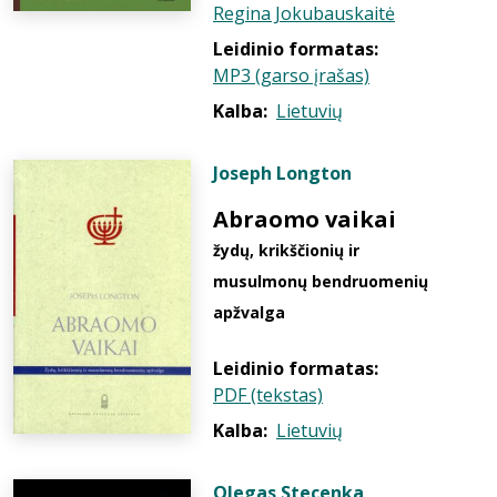
Regina Jokubauskaitė
Leidinio formatas:
MP3 (garso įrašas)
Kalba:
Lietuvių
Joseph Longton
Abraomo vaikai
žydų, krikščionių ir
musulmonų bendruomenių
apžvalga
Leidinio formatas:
PDF (tekstas)
Kalba:
Lietuvių
Olegas Stecenka