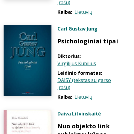
įrašu)
Kalba:
Lietuvių
Carl Gustav Jung
Psichologiniai tipai
Diktorius:
Virgilijus Kubilius
Leidinio formatas:
DAISY (tekstas su garso
įrašu)
Kalba:
Lietuvių
Daiva Litvinskaitė
Nuo objekto link