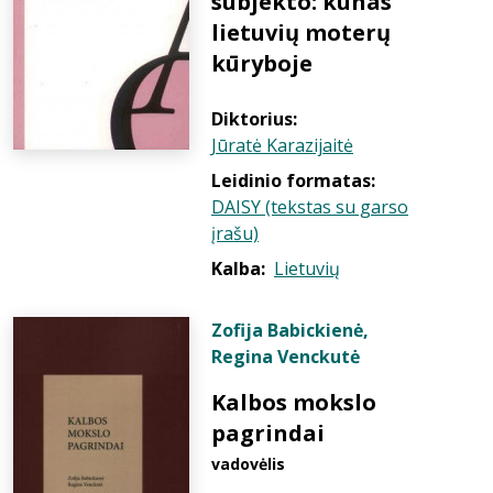
subjekto: kūnas
lietuvių moterų
kūryboje
Diktorius:
Jūratė Karazijaitė
Leidinio formatas:
DAISY (tekstas su garso
įrašu)
Kalba:
Lietuvių
Zofija Babickienė
,
Regina Venckutė
Kalbos mokslo
pagrindai
vadovėlis