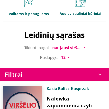
Bibliotekoms
Audiovizualiniai kūriniai
Vaikams ir paaugliams
D.U.K.
Leidinių sąrašas
+370 667 80 541
Rikiuoti pagal:
info@elvislab.lt
Puslapyje:
Filtrai
Kasia Bulicz-Kasprzak
Nalewka
zapomnienia czyli