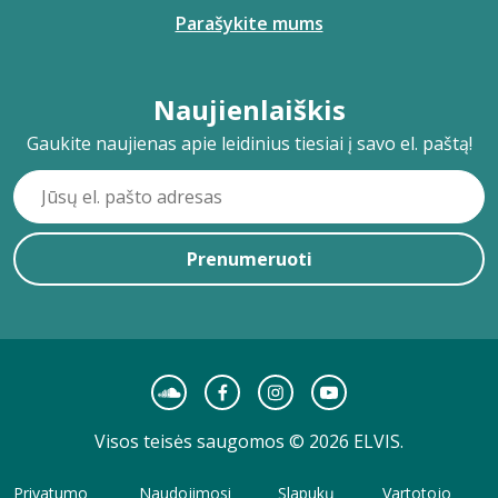
Parašykite mums
Naujienlaiškis
Gaukite naujienas apie leidinius tiesiai į savo el. paštą!
Prenumeruoti
Visos teisės saugomos © 2026 ELVIS.
Privatumo
Naudojimosi
Slapukų
Vartotojo