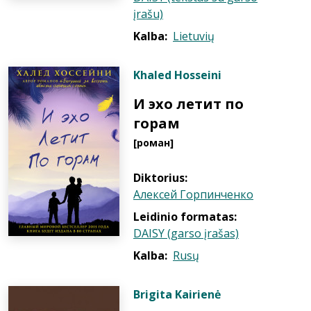
įrašu)
Kalba:
Lietuvių
Khaled Hosseini
И эхо летит по
горам
[роман]
Diktorius:
Алексей Горпинченко
Leidinio formatas:
DAISY (garso įrašas)
Kalba:
Rusų
Brigita Kairienė