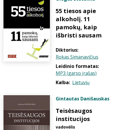
55 tiesos apie
alkoholį. 11
pamokų, kaip
išbristi sausam
Diktorius:
Rokas Simanavičius
Leidinio formatas:
MP3 (garso įrašas)
Kalba:
Lietuvių
Gintautas Danišauskas
Teisėsaugos
institucijos
vadovėlis