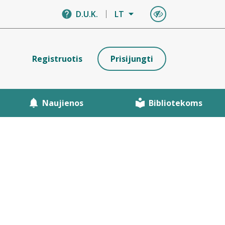
D.U.K.
LT
Registruotis
Prisijungti
Naujienos
Bibliotekoms