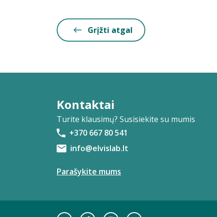
Grįžti atgal
Kontaktai
Turite klausimų? Susisiekite su mumis
+370 667 80 541
info@elvislab.lt
Parašykite mums