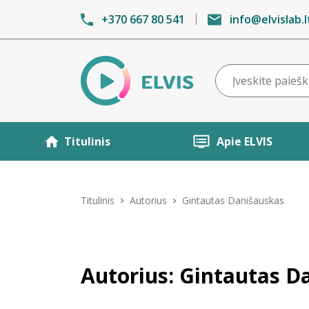
+370 667 80 541
info@elvislab.l
Titulinis
Apie ELVIS
Titulinis
Autorius
Gintautas Danišauskas
Autorius: Gintautas D