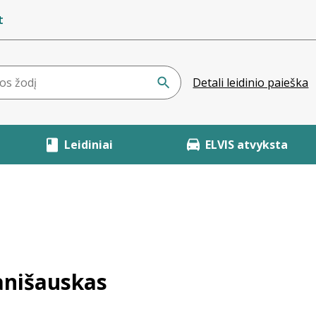
t
Detali leidinio paieška
Leidiniai
ELVIS atvyksta
anišauskas