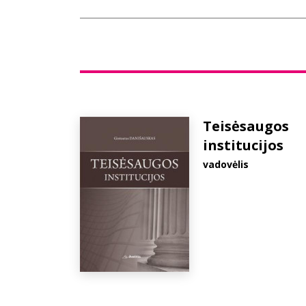
Teisėsaugos
institucijos
vadovėlis