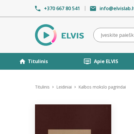
+370 667 80 541
info@elvislab.l
Titulinis
Apie ELVIS
Titulinis
Leidiniai
Kalbos mokslo pagrindai