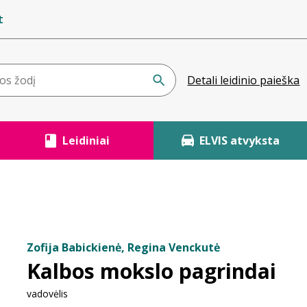
t
Detali leidinio paieška
Leidiniai
ELVIS atvyksta
Zofija Babickienė, Regina Venckutė
Kalbos mokslo pagrindai
vadovėlis