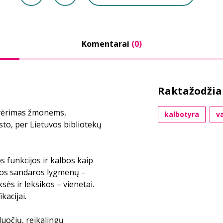
Komentarai
(0)
Raktažodžia
tvėrimas žmonėms,
kalbotyra
v
sto, per Lietuvos bibliotekų
 funkcijos ir kalbos kaip
lbos sandaros lygmenų –
sės ir leksikos – vienetai.
kacijai.
duočių, reikalingų