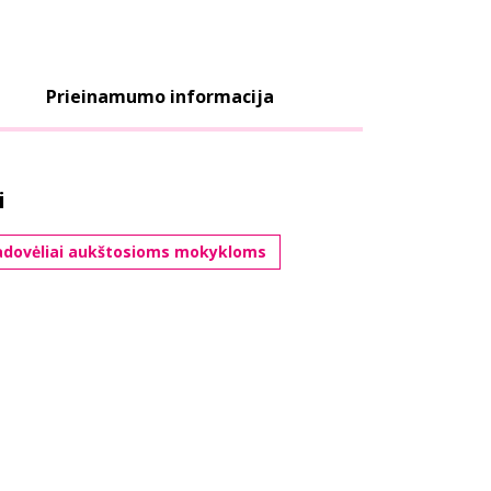
Prieinamumo informacija
i
adovėliai aukštosioms mokykloms