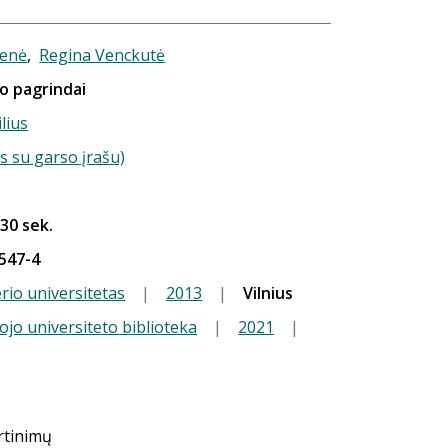
ienė
,
Regina Venckutė
o pagrindai
ilius
s su garso įrašu)
 30 sek.
547-4
io universitetas
|
2013
|
Vilnius
ojo universiteto biblioteka
|
2021
|
ertinimų