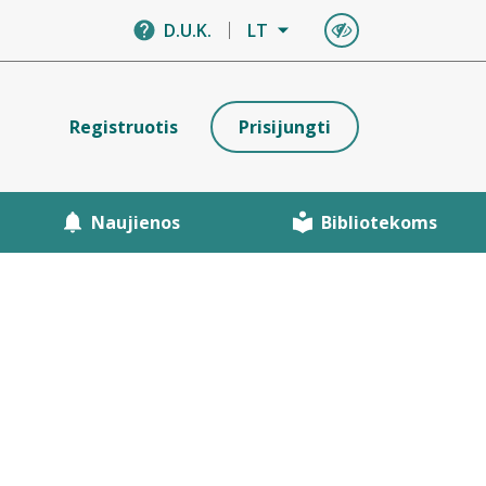
D.U.K.
LT
Registruotis
Prisijungti
Naujienos
Bibliotekoms