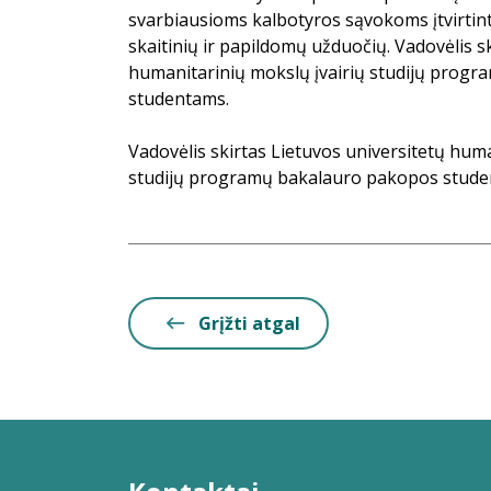
svarbiausioms kalbotyros sąvokoms įtvirtint
skaitinių ir papildomų užduočių. Vadovėlis s
humanitarinių mokslų įvairių studijų prog
studentams.
Vadovėlis skirtas Lietuvos universitetų huma
studijų programų bakalauro pakopos stude
Grįžti atgal