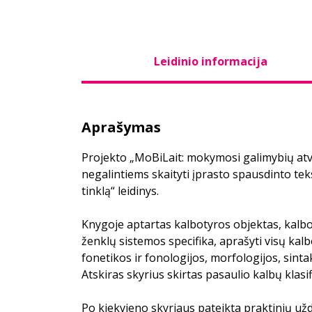
Leidinio informacija
Aprašymas
Projekto „MoBiLait: mokymosi galimybių a
negalintiems skaityti įprasto spausdinto tek
tinklą“ leidinys.
Knygoje aptartas kalbotyros objektas, kalbos
ženklų sistemos specifika, aprašyti visų ka
fonetikos ir fonologijos, morfologijos, sintak
Atskiras skyrius skirtas pasaulio kalbų klasifi
Po kiekvieno skyriaus pateikta praktinių už