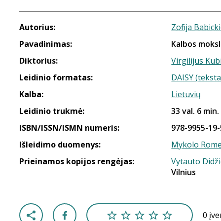
Autorius:
Zofija Babick
Pavadinimas:
Kalbos moksl
Diktorius:
Virgilijus Kub
Leidinio formatas:
DAISY (teksta
Kalba:
Lietuvių
Leidinio trukmė:
33 val. 6 min.
ISBN/ISSN/ISMN numeris:
978-9955-19-
Išleidimo duomenys:
Mykolo Romer
Prieinamos kopijos rengėjas:
Vytauto Didži
Vilnius
0 įv