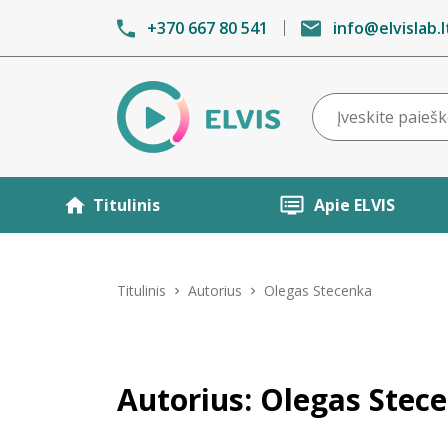
+370 667 80 541
info@elvislab.l
Titulinis
Apie ELVIS
Titulinis
Autorius
Olegas Stecenka
Autorius: Olegas Stec