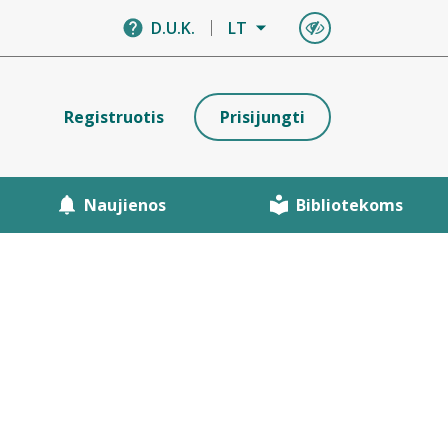
D.U.K.
LT
Registruotis
Prisijungti
Naujienos
Bibliotekoms