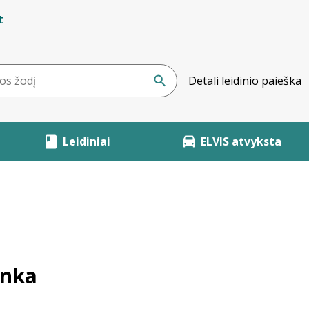
t
Detali leidinio paieška
Leidiniai
ELVIS atvyksta
enka