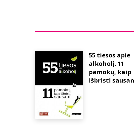
55 tiesos apie
alkoholį. 11
pamokų, kaip
išbristi sausa