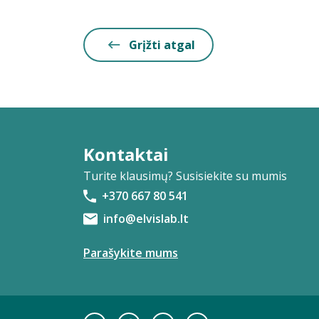
Grįžti atgal
Kontaktai
Turite klausimų? Susisiekite su mumis
+370 667 80 541
info@elvislab.lt
Parašykite mums