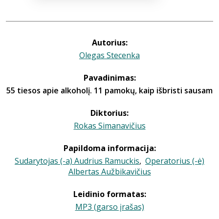
Autorius:
Olegas Stecenka
Pavadinimas:
55 tiesos apie alkoholį. 11 pamokų, kaip išbristi sausam
Diktorius:
Rokas Simanavičius
Papildoma informacija:
Sudarytojas (-a) Audrius Ramuckis
,
Operatorius (-ė)
Albertas Aužbikavičius
Leidinio formatas:
MP3 (garso įrašas)