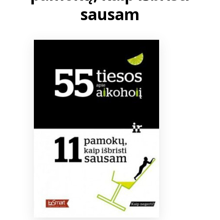
sausam
Bibliotekoms
D.U.K.
+370 667 80 541
info@elvislab.lt