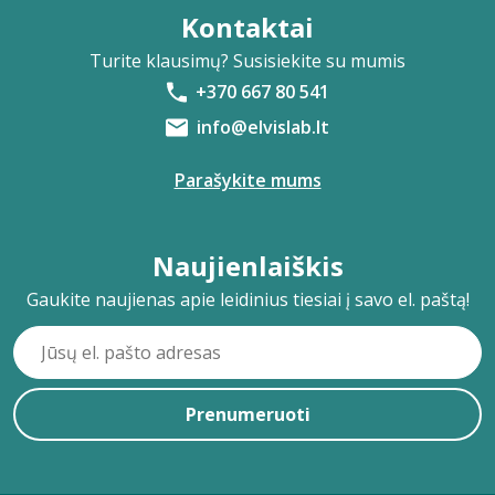
Kontaktai
Turite klausimų? Susisiekite su mumis
+370 667 80 541
info@elvislab.lt
Parašykite mums
Naujienlaiškis
Gaukite naujienas apie leidinius tiesiai į savo el. paštą!
Prenumeruoti