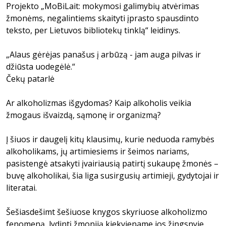
Projekto „MoBiLait: mokymosi galimybių atvėrimas
žmonėms, negalintiems skaityti įprasto spausdinto
teksto, per Lietuvos bibliotekų tinklą“ leidinys.
„Alaus gėrėjas panašus į arbūzą - jam auga pilvas ir
džiūsta uodegėlė.“
Čekų patarlė
Ar alkoholizmas išgydomas? Kaip alkoholis veikia
žmogaus išvaizdą, sąmonę ir organizmą?
Į šiuos ir daugelį kitų klausimų, kurie neduoda ramybės
alkoholikams, jų artimiesiems ir šeimos nariams,
pasistengė atsakyti įvairiausią patirtį sukaupę žmonės –
buvę alkoholikai, šia liga susirgusių artimieji, gydytojai ir
literatai.
Šešiasdešimt šešiuose knygos skyriuose alkoholizmo
fenomeną, lydintį žmoniją kiekviename jos žingsnyje,