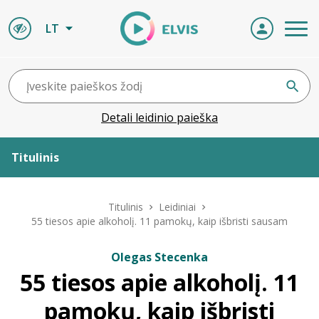
LT
Detali leidinio paieška
Titulinis
Apie ELVIS
Titulinis
Leidiniai
55 tiesos apie alkoholį. 11 pamokų, kaip išbristi sausam
Leidiniai
Olegas Stecenka
55 tiesos apie alkoholį. 11
ELVIS atvyksta
pamokų, kaip išbristi
Naujienos