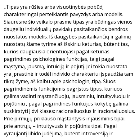
„Tipas yra rūšies arba visuotinybės pobūdį
charakteringai perteikiantis pavyzdys arba modelis.
Siauresne šio veikalo prasme tipas yra būdingas vienos
daugeliu individualių pavidalų pasitaikančios bendros
nuostatos modelis. Iš daugybės pasitaikančių ir galimų
nuostatų šiame tyrime aš išskiriu keturias, būtent tas,
kurios daugiausia orientuojasi pagal keturias
pagrindines psichologines funkcijas, taigi pagal
mąstymą, jausmą, intuiciją ir pojūtį. Jei tokia nuostata
yra įprastinė ir todėl individo charakteriui įspaudžia tam
tikrą žymę, aš kalbu apie psichologinį tipą. Šiuos
pagrindinėmis funkcijomis pagrįstus tipus, kuriuos
galima vadinti mąstančiuoju, jausminiu, intuityviuoju ir
pojūtiniu , pagal pagrindinės funkcijos kokybę galima
suskirstyti į dvi klases: racionaliuosius ir iracionaliuosius.
Prie pirmųjų priklauso mąstantysis ir jausminis tipai,
prie antrųjų – intuityvusis ir pojūtinis tipai. Pagal
vyraujantį libido judėjimą, būtent introversiją ir