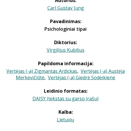
Autorius:
Carl Gustav Jung
Pavadinimas:
Psichologiniai tipai
Diktorius:
Virgilijus Kubilius
Papildoma informacija:
Vertėjas (-a) Zigmantas Ardickas
,
Vertėjas (-a) Austėja
Merkevičiūtė
,
Vertėjas (-a) Giedrė Sodeikienė
Leidinio formatas:
DAISY (tekstas su garso įrašu)
Kalba:
Lietuvių