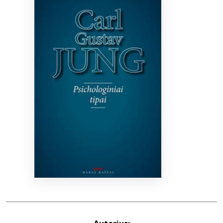
Bibliotekoms
D.U.K.
+370 667 80 541
info@elvislab.lt