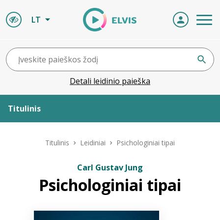
LT
Detali leidinio paieška
Titulinis
Apie ELVIS
Titulinis
Leidiniai
Psichologiniai tipai
Leidiniai
Carl Gustav Jung
Psichologiniai tipai
ELVIS atvyksta
Naujienos