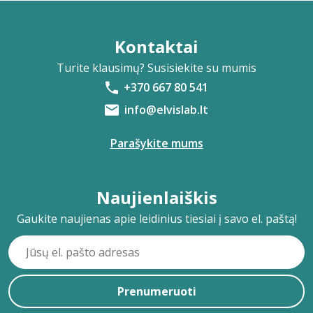
Kontaktai
Turite klausimų? Susisiekite su mumis
+370 667 80 541
info@elvislab.lt
Parašykite mums
Naujienlaiškis
Gaukite naujienas apie leidinius tiesiai į savo el. paštą!
Prenumeruoti