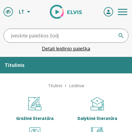
LT
Detali leidinio paieška
Titulinis
Apie ELVIS
Titulinis
Leidiniai
Leidiniai
ELVIS atvyksta
Grožinė literatūra
Dalykinė literatūra
Naujienos