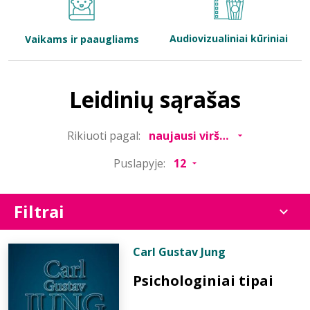
Bibliotekoms
Audiovizualiniai kūriniai
Vaikams ir paaugliams
D.U.K.
Leidinių sąrašas
+370 667 80 541
Rikiuoti pagal:
info@elvislab.lt
Puslapyje:
Filtrai
Carl Gustav Jung
Psichologiniai tipai