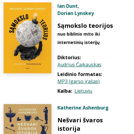
Ian Dunt
,
Dorian Lynskey
Sąmokslo teorijos
nuo biblinio mito iki
internetinių isterijų
Diktorius:
Audrius Čaikauskas
Leidinio formatas:
MP3 (garso įrašas)
Kalba:
Lietuvių
Katherine Ashenburg
Nešvari švaros
istorija