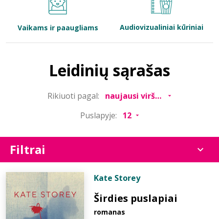
Bibliotekoms
Audiovizualiniai kūriniai
Vaikams ir paaugliams
D.U.K.
Leidinių sąrašas
+370 667 80 541
Rikiuoti pagal:
info@elvislab.lt
Puslapyje:
Filtrai
Kate Storey
Širdies puslapiai
romanas