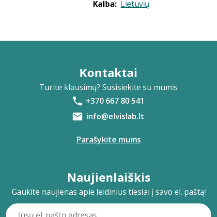
Kalba:
Lietuvių
Kontaktai
Turite klausimų? Susisiekite su mumis
+370 667 80 541
info@elvislab.lt
Parašykite mums
Naujienlaiškis
Gaukite naujienas apie leidinius tiesiai į savo el. paštą!