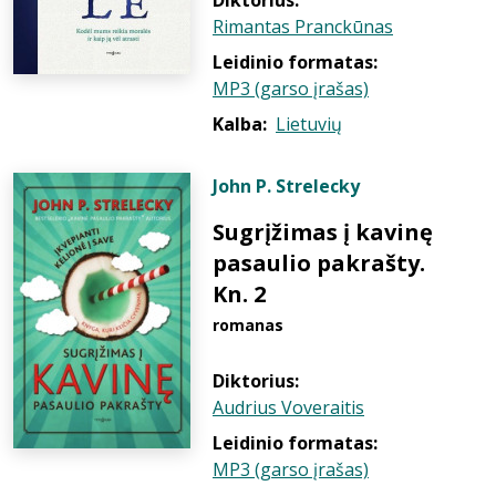
Diktorius:
Rimantas Pranckūnas
Leidinio formatas:
MP3 (garso įrašas)
Kalba:
Lietuvių
John P. Strelecky
Sugrįžimas į kavinę
pasaulio pakrašty.
Kn. 2
romanas
Diktorius:
Audrius Voveraitis
Leidinio formatas:
MP3 (garso įrašas)