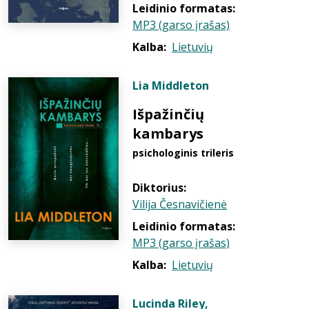
Leidinio formatas:
MP3 (garso įrašas)
Kalba:
Lietuvių
Lia Middleton
Išpažinčių
kambarys
psichologinis trileris
Diktorius:
Vilija Česnavičienė
Leidinio formatas:
MP3 (garso įrašas)
Kalba:
Lietuvių
Lucinda Riley
,