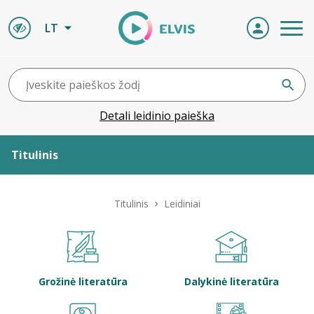
LT
Detali leidinio paieška
Titulinis
Apie ELVIS
Titulinis
Leidiniai
Leidiniai
ELVIS atvyksta
Grožinė literatūra
Dalykinė literatūra
Naujienos