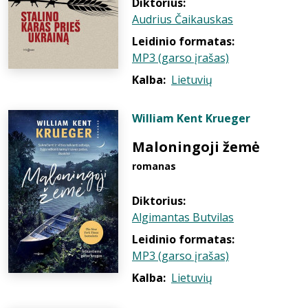
Diktorius:
Audrius Čaikauskas
Leidinio formatas:
MP3 (garso įrašas)
Kalba:
Lietuvių
William Kent Krueger
Maloningoji žemė
romanas
Diktorius:
Algimantas Butvilas
Leidinio formatas:
MP3 (garso įrašas)
Kalba:
Lietuvių