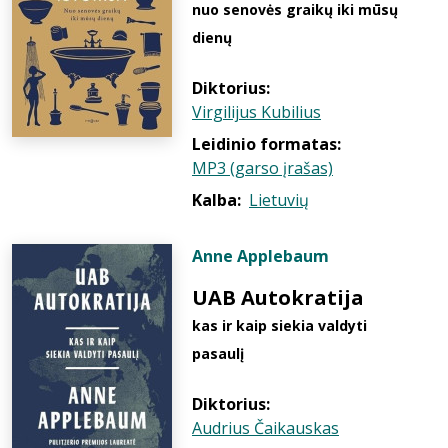
nuo senovės graikų iki mūsų
dienų
Diktorius:
Virgilijus Kubilius
Leidinio formatas:
MP3 (garso įrašas)
Kalba:
Lietuvių
Anne Applebaum
UAB Autokratija
kas ir kaip siekia valdyti
pasaulį
Diktorius:
Audrius Čaikauskas