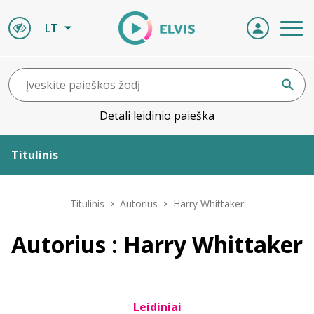
LT
Detali leidinio paieška
Titulinis
Apie ELVIS
Titulinis
Autorius
Harry Whittaker
Leidiniai
Autorius : Harry Whittaker
ELVIS atvyksta
Leidiniai
Naujienos