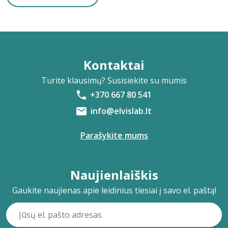
Kontaktai
Turite klausimų? Susisiekite su mumis
+370 667 80 541
info@elvislab.lt
Parašykite mums
Naujienlaiškis
Gaukite naujienas apie leidinius tiesiai į savo el. paštą!