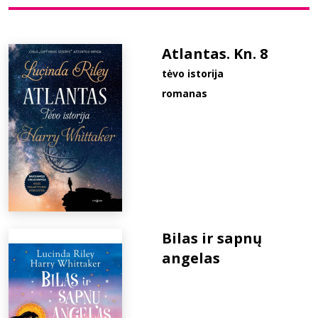
Bibliotekoms
Atlantas. Kn. 8
tėvo istorija
D.U.K.
romanas
+370 667 80 541
info@elvislab.lt
Bilas ir sapnų
angelas