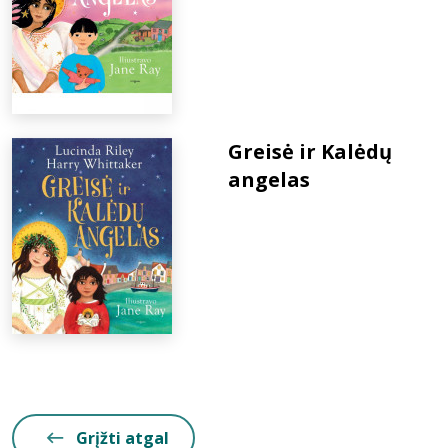
Greisė ir Kalėdų
angelas
Grįžti atgal