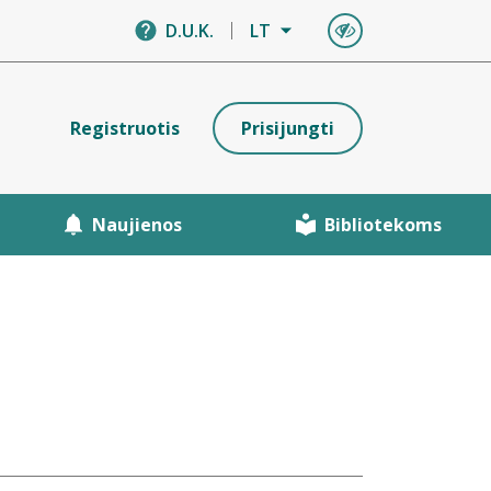
D.U.K.
LT
Registruotis
Prisijungti
Naujienos
Bibliotekoms