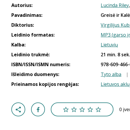
Autorius:
Lucinda Riley
Pavadinimas:
Greisė ir Kal
Diktorius:
Virgilijus Kub
Leidinio formatas:
MP3 (garso į
Kalba:
Lietuvių
Leidinio trukmė:
21 min. 8 sek
ISBN/ISSN/ISMN numeris:
978-609-466-
Išleidimo duomenys:
Tyto alba
|
Prieinamos kopijos rengėjas:
Lietuvos aklų
0 įv