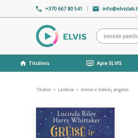
+370 667 80 541
info@elvislab.l
Titulinis
Apie ELVIS
Titulinis
Leidiniai
Greisė ir Kalėdų angelas