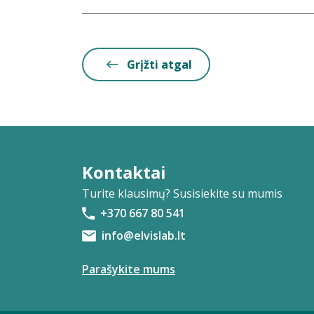
Grįžti atgal
Kontaktai
Turite klausimų? Susisiekite su mumis
+370 667 80 541
info@elvislab.lt
Parašykite mums