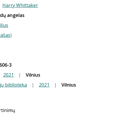
,
Harry Whittaker
ėdų angelas
ilius
rašas)
.
606-3
2021
|
Vilnius
jų biblioteka
|
2021
|
Vilnius
ertinimų