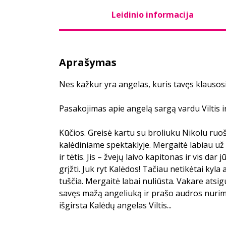
Leidinio informacija
Aprašymas
Nes kažkur yra angelas, kuris tavęs klausosi.
Pasakojimas apie angelą sargą vardu Viltis 
Kūčios. Greisė kartu su broliuku Nikolu ruoš
kalėdiniame spektaklyje. Mergaitė labiau už 
ir tėtis. Jis – žvejų laivo kapitonas ir vis dar 
grįžti. Juk ryt Kalėdos! Tačiau netikėtai kyla 
tuščia. Mergaitė labai nuliūsta. Vakare atsigul
savęs mažą angeliuką ir prašo audros nurimti
išgirsta Kalėdų angelas Viltis...