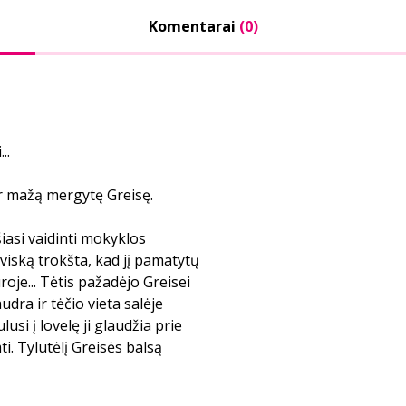
Komentarai
(0)
..
ir mažą mergytę Greisę.
iasi vaidinti mokyklos
viską trokšta, kad jį pamatytų
jūroje... Tėtis pažadėjo Greisei
audra ir tėčio vieta salėje
usi į lovelę ji glaudžia prie
. Tylutėlį Greisės balsą