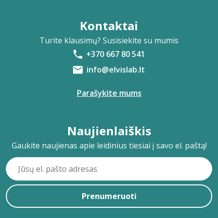
Kontaktai
Turite klausimų? Susisiekite su mumis
+370 667 80 541
info@elvislab.lt
Parašykite mums
Naujienlaiškis
Gaukite naujienas apie leidinius tiesiai į savo el. paštą!
Prenumeruoti