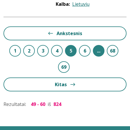
Kalba:
Lietuvių
Ankstesnis
1
2
3
4
5
6
...
68
69
Kitas
Rezultatai:
49 - 60
iš
824