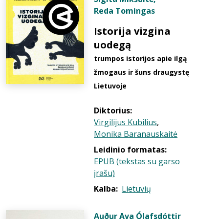
Reda Tomingas
Istorija vizgina
uodegą
trumpos istorijos apie ilgą
žmogaus ir šuns draugystę
Lietuvoje
Diktorius:
Virgilijus Kubilius
,
Monika Baranauskaitė
Leidinio formatas:
EPUB (tekstas su garso
įrašu)
Kalba:
Lietuvių
Auður Ava Ólafsdóttir