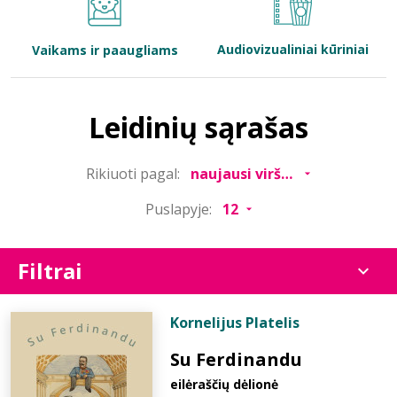
Bibliotekoms
Audiovizualiniai kūriniai
Vaikams ir paaugliams
D.U.K.
Leidinių sąrašas
+370 667 80 541
Rikiuoti pagal:
info@elvislab.lt
Puslapyje:
Filtrai
Kornelijus Platelis
Su Ferdinandu
eilėraščių dėlionė