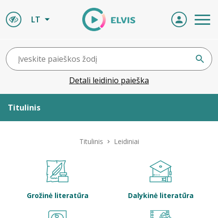
LT
Detali leidinio paieška
Titulinis
Apie ELVIS
Titulinis
Leidiniai
Leidiniai
ELVIS atvyksta
Grožinė literatūra
Dalykinė literatūra
Naujienos