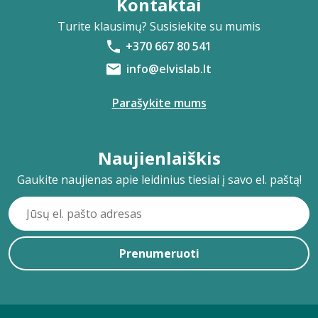
Kontaktai
Turite klausimų? Susisiekite su mumis
+370 667 80 541
info@elvislab.lt
Parašykite mums
Naujienlaiškis
Gaukite naujienas apie leidinius tiesiai į savo el. paštą!
Prenumeruoti