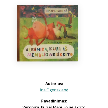
Bibliotekoms
D.U.K.
+370 667 80 541
info@elvislab.lt
Autorius:
Ina Ogenskienė
Pavadinimas:
Veronika, kuri iš Mėnulio neiškrito