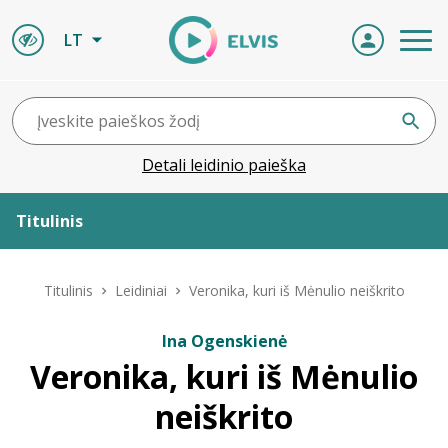
LT
Detali leidinio paieška
Titulinis
Apie ELVIS
Titulinis
Leidiniai
Veronika, kuri iš Mėnulio neiškrito
Leidiniai
Ina Ogenskienė
Veronika, kuri iš Mėnulio
ELVIS atvyksta
neiškrito
Naujienos