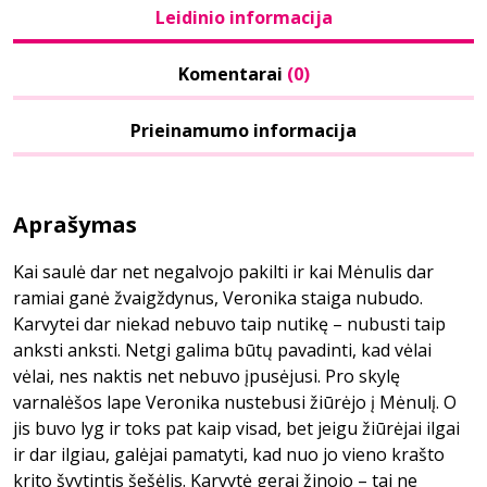
Leidinio informacija
Komentarai
(0)
Prieinamumo informacija
Aprašymas
Kai saulė dar net negalvojo pakilti ir kai Mėnulis dar
ramiai ganė žvaigždynus, Veronika staiga nubudo.
Karvytei dar niekad nebuvo taip nutikę – nubusti taip
anksti anksti. Netgi galima būtų pavadinti, kad vėlai
vėlai, nes naktis net nebuvo įpusėjusi. Pro skylę
varnalėšos lape Veronika nustebusi žiūrėjo į Mėnulį. O
jis buvo lyg ir toks pat kaip visad, bet jeigu žiūrėjai ilgai
ir dar ilgiau, galėjai pamatyti, kad nuo jo vieno krašto
krito švytintis šešėlis. Karvytė gerai žinojo – tai ne