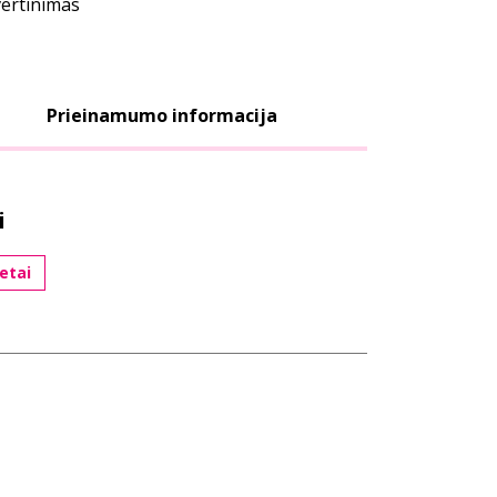
vertinimas
Prieinamumo informacija
i
etai