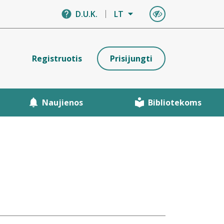
D.U.K.
LT
Registruotis
Prisijungti
Naujienos
Bibliotekoms