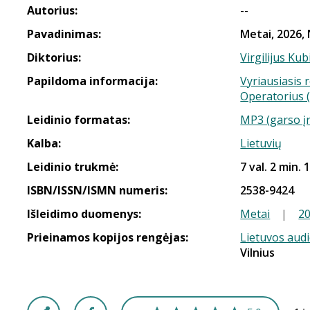
Autorius:
--
Pavadinimas:
Metai, 2026, 
Diktorius:
Virgilijus Kub
Papildoma informacija:
Vyriausiasis 
Operatorius (
Leidinio formatas:
MP3 (garso į
Kalba:
Lietuvių
Leidinio trukmė:
7 val. 2 min. 
ISBN/ISSN/ISMN numeris:
2538-9424
Išleidimo duomenys:
Metai
|
2
Prieinamos kopijos rengėjas:
Lietuvos aud
Vilnius