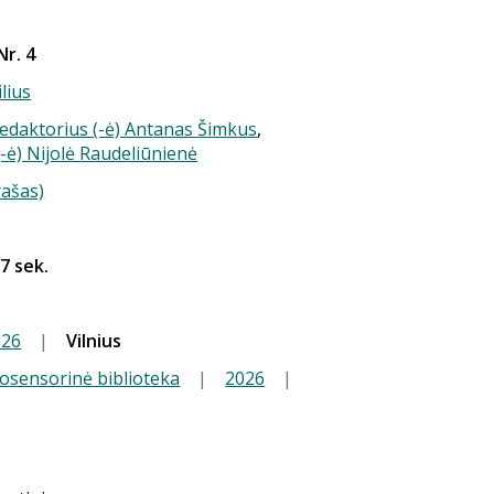
Nr. 4
ilius
redaktorius (-ė) Antanas Šimkus
,
-ė) Nijolė Raudeliūnienė
rašas)
17 sek.
026
|
Vilnius
iosensorinė biblioteka
|
2026
|