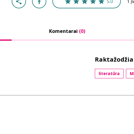
5.0
1 į
Komentarai
(0)
Raktažodžia
literatūra
M