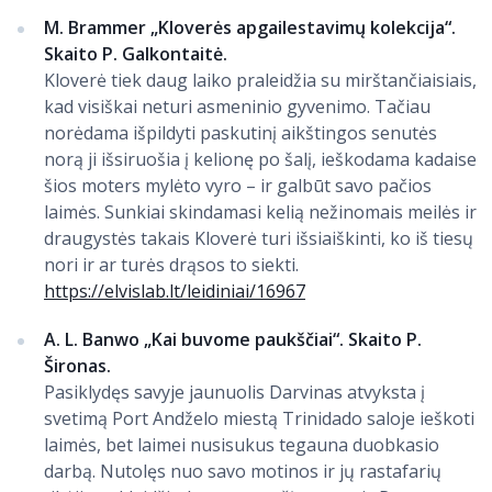
M. Brammer „Kloverės apgailestavimų kolekcija“.
Skaito P. Galkontaitė.
Kloverė tiek daug laiko praleidžia su mirštančiaisiais,
kad visiškai neturi asmeninio gyvenimo. Tačiau
norėdama išpildyti paskutinį aikštingos senutės
norą ji išsiruošia į kelionę po šalį, ieškodama kadaise
šios moters mylėto vyro – ir galbūt savo pačios
laimės. Sunkiai skindamasi kelią nežinomais meilės ir
draugystės takais Kloverė turi išsiaiškinti, ko iš tiesų
nori ir ar turės drąsos to siekti.
https://elvislab.lt/leidiniai/16967
A. L. Banwo „Kai buvome paukščiai“. Skaito P.
Šironas.
Pasiklydęs savyje jaunuolis Darvinas atvyksta į
svetimą Port Andželo miestą Trinidado saloje ieškoti
laimės, bet laimei nusisukus tegauna duobkasio
darbą. Nutolęs nuo savo motinos ir jų rastafarių