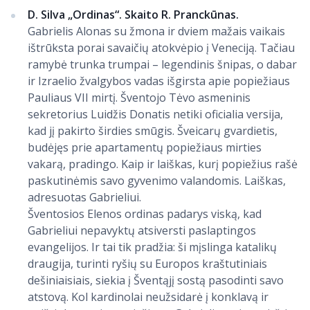
D. Silva „Ordinas“. Skaito R. Pranckūnas.
Gabrielis Alonas su žmona ir dviem mažais vaikais
ištrūksta porai savaičių atokvėpio į Veneciją. Tačiau
ramybė trunka trumpai – legendinis šnipas, o dabar
ir Izraelio žvalgybos vadas išgirsta apie popiežiaus
Pauliaus VII mirtį. Šventojo Tėvo asmeninis
sekretorius Luidžis Donatis netiki oficialia versija,
kad jį pakirto širdies smūgis. Šveicarų gvardietis,
budėjęs prie apartamentų popiežiaus mirties
vakarą, pradingo. Kaip ir laiškas, kurį popiežius rašė
paskutinėmis savo gyvenimo valandomis. Laiškas,
adresuotas Gabrieliui.
Šventosios Elenos ordinas padarys viską, kad
Gabrieliui nepavyktų atsiversti paslaptingos
evangelijos. Ir tai tik pradžia: ši mįslinga katalikų
draugija, turinti ryšių su Europos kraštutiniais
dešiniaisiais, siekia į Šventąjį sostą pasodinti savo
atstovą. Kol kardinolai neužsidarė į konklavą ir