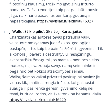
filosofinių klausimų, troškimo įgyti žinių ir turto
pamatus. Tačiau emocijos taip pat gali būti tamsioji
jėga, naikinanti pasaulius per karą, godumą ir
nepasitikėjimą.
https://elvislab.lt/leidiniai/16927
J. Walls „Stiklo pilis“. Skaito J. Karazijaitė.
Charizmatiškas autorės tėvas patraukia vaikų
vaizduotę mokydamas juos fizikos, geologijos
paslapčių ir to, kaip be baimės žiūrėti į gyvenimą. Tik
alkoholis jį paverčia destruktyviu, nesąžiningu,
ekscentrišku žmogumi. Jos mama – meninės sielos
moteris, neįsivaizduoja savęs namų šeimininke ir
bėga nuo bet kokios atsakomybės šeimai.
Wallsų šeimos vaikai priversti pasirūpinti savimi: jie
vienas kitą maitina, rengia ir šildo, kol galiausiai
suauga ir pasirenka geresnį gyvenimo kelią nei
tėvai, kuriuos, rodos, visiškai tenkina benamių dalia.
https://elvislab.lt/leidiniai/16920