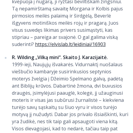
kvėpuoja į nugarą, ji ryžtasi beviltiškam žingsniui.
Tą nepamirštamą savaitę Morgana ir Kolbis pajus
pirmosios meilės palaimą ir širdgėlą, Beverlė
išgyvens motiniškos meilės rojų ir pragarą. Juos
visus suvedęs likimas privers susimąstyti, kas
stipriau – pareiga ar svajonė. O gal galima viską
suderinti?
https://elvislab.lt/leidiniai/16903
R. Wilding „Vilką mini“. Skaito J. Karazijaitė.
1999-ieji, Naujųjų išvakarės. Vidurnaktį nuošalaus
viešbučio kambaryje susirinkusios septynios
moterys žvelgia į Džeimio Spelmano galvą, padėtą
ant Biblijų krūvos. Dabartinė žmona, dvi buvusios
draugės, įsimylėjusi paauglė, kolegė, jį užauginusi
moteris ir visas jas subūrusi žurnalistė – kiekviena
turėjo savų sąskaitų su šiuo vyru ir visos turėjo
motyvą jį nužudyti. Dabar jos privalo išsiaiškinti, kuri
yra žudikė, nes tik taip gali apsaugoti viena kitą.
Visos dievagojasi, kad to nedarė, tačiau taip pat