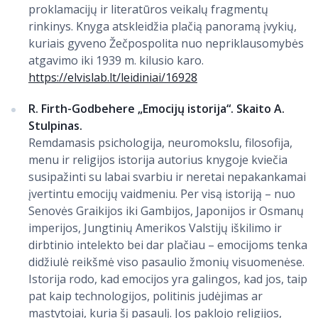
proklamacijų ir literatūros veikalų fragmentų
rinkinys. Knyga atskleidžia plačią panoramą įvykių,
kuriais gyveno Žečpospolita nuo nepriklausomybės
atgavimo iki 1939 m. kilusio karo.
https://elvislab.lt/leidiniai/16928
R. Firth-Godbehere „Emocijų istorija“. Skaito A.
Stulpinas.
Remdamasis psichologija, neuromokslu, filosofija,
menu ir religijos istorija autorius knygoje kviečia
susipažinti su labai svarbiu ir neretai nepakankamai
įvertintu emocijų vaidmeniu. Per visą istoriją – nuo
Senovės Graikijos iki Gambijos, Japonijos ir Osmanų
imperijos, Jungtinių Amerikos Valstijų iškilimo ir
dirbtinio intelekto bei dar plačiau – emocijoms tenka
didžiulė reikšmė viso pasaulio žmonių visuomenėse.
Istorija rodo, kad emocijos yra galingos, kad jos, taip
pat kaip technologijos, politinis judėjimas ar
mąstytojai, kuria šį pasaulį. Jos paklojo religijos,