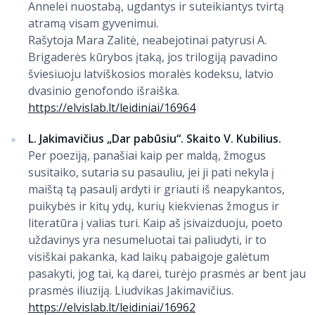
Annelei nuostabą, ugdantys ir suteikiantys tvirtą
atramą visam gyvenimui.
Rašytoja Mara Zalitė, neabejotinai patyrusi A.
Brigaderės kūrybos įtaką, jos trilogiją pavadino
šviesiuoju latviškosios moralės kodeksu, latvio
dvasinio genofondo išraiška.
https://elvislab.lt/leidiniai/16964
L. Jakimavičius „Dar pabūsiu“. Skaito V. Kubilius.
Per poeziją, panašiai kaip per maldą, žmogus
susitaiko, sutaria su pasauliu, jei ji pati nekyla į
maištą tą pasaulį ardyti ir griauti iš neapykantos,
puikybės ir kitų ydų, kurių kiekvienas žmogus ir
literatūra į valias turi. Kaip aš įsivaizduoju, poeto
uždavinys yra nesumeluotai tai paliudyti, ir to
visiškai pakanka, kad laikų pabaigoje galėtum
pasakyti, jog tai, ką darei, turėjo prasmės ar bent jau
prasmės iliuziją. Liudvikas Jakimavičius.
https://elvislab.lt/leidiniai/16962