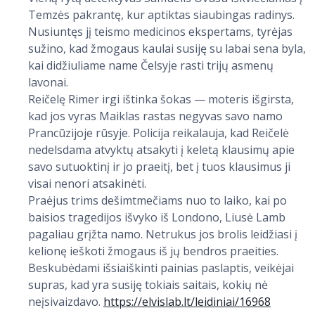
Temzės pakrantę, kur aptiktas siaubingas radinys.
Nusiuntęs jį teismo medicinos ekspertams, tyrėjas
sužino, kad žmogaus kaulai susiję su labai sena byla,
kai didžiuliame name Čelsyje rasti trijų asmenų
lavonai.
Reičelę Rimer irgi ištinka šokas — moteris išgirsta,
kad jos vyras Maiklas rastas negyvas savo namo
Prancūzijoje rūsyje. Policija reikalauja, kad Reičelė
nedelsdama atvyktų atsakyti į keletą klausimų apie
savo sutuoktinį ir jo praeitį, bet į tuos klausimus ji
visai nenori atsakinėti.
Praėjus trims dešimtmečiams nuo to laiko, kai po
baisios tragedijos išvyko iš Londono, Liusė Lamb
pagaliau grįžta namo. Netrukus jos brolis leidžiasi į
kelionę ieškoti žmogaus iš jų bendros praeities.
Beskubėdami išsiaiškinti painias paslaptis, veikėjai
supras, kad yra susiję tokiais saitais, kokių nė
neįsivaizdavo.
https://elvislab.lt/leidiniai/16968