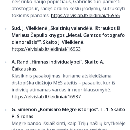
neišrinko naujo popiežiaus, Gabrielis turi pamiršti
atostogas ir, radęs ordino kėslų įrodymų, sutrukdyti
tokiems planams.
https://elvislab.lt/leidiniai/16955
Sud. J. Vileikienė „Skaitinių valandėlė. Ištraukos iš
Mariaus Čepulio knygos „Metai. Gamtos fotografo
dienoraštis““. Skaito J. Vileikienė.
https://elvislab.lt/leidiniai/16953
A. Rand „Himnas individualybei“. Skaito A.
Čaikauskas.
Klasikinis pasakojimas, kuriame atskleidžiama
distopiška didžiojo MES ateitis – pasaulio, kur iš
individų atimamas vardas ir nepriklausomybė.
https://elvislab.lt/leidiniai/16937
G. Simenon „Komisaro Megrė istorijos“. T. 1. Skaito
P. Šironas.
Megrė bando išsiaiškinti, kaip Trijų našlių kryžkelėje