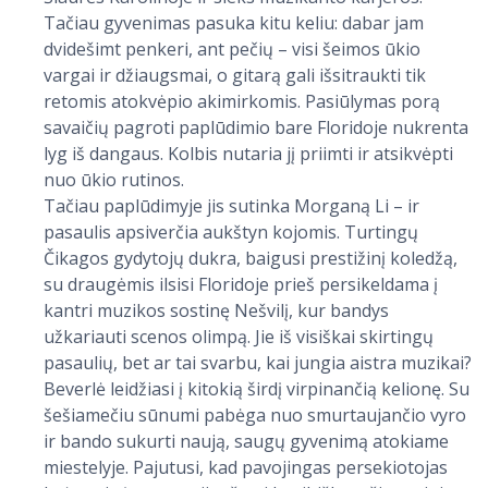
Tačiau gyvenimas pasuka kitu keliu: dabar jam
dvidešimt penkeri, ant pečių – visi šeimos ūkio
vargai ir džiaugsmai, o gitarą gali išsitraukti tik
retomis atokvėpio akimirkomis. Pasiūlymas porą
savaičių pagroti paplūdimio bare Floridoje nukrenta
lyg iš dangaus. Kolbis nutaria jį priimti ir atsikvėpti
nuo ūkio rutinos.
Tačiau paplūdimyje jis sutinka Morganą Li – ir
pasaulis apsiverčia aukštyn kojomis. Turtingų
Čikagos gydytojų dukra, baigusi prestižinį koledžą,
su draugėmis ilsisi Floridoje prieš persikeldama į
kantri muzikos sostinę Nešvilį, kur bandys
užkariauti scenos olimpą. Jie iš visiškai skirtingų
pasaulių, bet ar tai svarbu, kai jungia aistra muzikai?
Beverlė leidžiasi į kitokią širdį virpinančią kelionę. Su
šešiamečiu sūnumi pabėga nuo smurtaujančio vyro
ir bando sukurti naują, saugų gyvenimą atokiame
miestelyje. Pajutusi, kad pavojingas persekiotojas