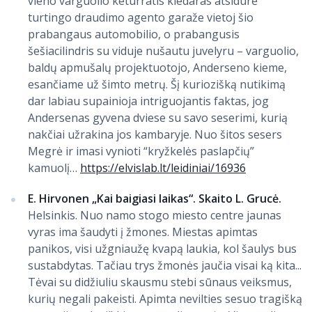
vieno varguolio keturratis kledaras atsidūrė
turtingo draudimo agento garaže vietoj šio
prabangaus automobilio, o prabangusis
šešiacilindris su viduje nušautu juvelyru – varguolio,
baldų apmušalų projektuotojo, Anderseno kieme,
esančiame už šimto metrų. Šį kuriozišką nutikimą
dar labiau supainioja intriguojantis faktas, jog
Andersenas gyvena dviese su savo seserimi, kurią
nakčiai užrakina jos kambaryje. Nuo šitos sesers
Megrė ir imasi vynioti “kryžkelės paslapčių”
kamuolį…
https://elvislab.lt/leidiniai/16936
E. Hirvonen „Kai baigiasi laikas“. Skaito L. Grucė.
Helsinkis. Nuo namo stogo miesto centre jaunas
vyras ima šaudyti į žmones. Miestas apimtas
panikos, visi užgniaužę kvapą laukia, kol šaulys bus
sustabdytas. Tačiau trys žmonės jaučia visai ką kita...
Tėvai su didžiuliu skausmu stebi sūnaus veiksmus,
kurių negali pakeisti. Apimta nevilties sesuo tragišką