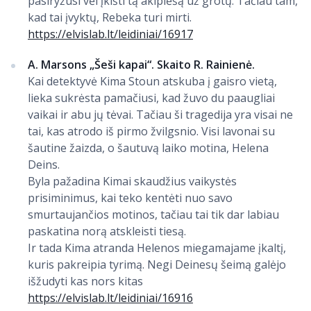
pasiryžusi vėl įkišti tą akiplėšą už grotų. Tačiau tam,
kad tai įvyktų, Rebeka turi mirti.
https://elvislab.lt/leidiniai/16917
A. Marsons „Šeši kapai“. Skaito R. Rainienė.
Kai detektyvė Kima Stoun atskuba į gaisro vietą,
lieka sukrėsta pamačiusi, kad žuvo du paaugliai
vaikai ir abu jų tėvai. Tačiau ši tragedija yra visai ne
tai, kas atrodo iš pirmo žvilgsnio. Visi lavonai su
šautine žaizda, o šautuvą laiko motina, Helena
Deins.
Byla pažadina Kimai skaudžius vaikystės
prisiminimus, kai teko kentėti nuo savo
smurtaujančios motinos, tačiau tai tik dar labiau
paskatina norą atskleisti tiesą.
Ir tada Kima atranda Helenos miegamajame įkaltį,
kuris pakreipia tyrimą. Negi Deinesų šeimą galėjo
išžudyti kas nors kitas
https://elvislab.lt/leidiniai/16916