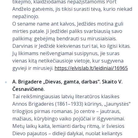
tikėjimo, klaidžiodamas nepažįstamomis Port
Andželo gatvėmis, jis tikisi surasti tėvą, kurio niekad
nepažinojo.
O sename name ant kalvos, Jedžidės motina guli
mirties patale. Ji Jedžidei paliks svarbiausią savo
palikimą: gebėjimą bendrauti su mirusiaisiais.
Darvinas ir Jedžidė kiekvienas turi tai, ko ilgisi kitas.
Jų likimams neišvengiamai susipynus, jie suras
vienas kitą netikėčiausioje vietoje, kur sugyvena
gyvieji ir mirusieji.
https://elvislab.lt/leidiniai/16965
A. Brigadere „Dievas, gamta, darbas“. Skaito V.
Česnavičienė.
Tai reikšmingiausias latvių literatūros klasikes
Annos Brigaderės (1861–1933) kūrinys, „Jaunystės“
trilogijos pirmas romanas. Jo centre – jautraus,
mažiaus, kūrybingo vaiko pojūčiai ir išgyvenimai.
Metų laikų kaita, lemianti darbų ritmą, ir šviesios
Dievo pajautos – didieji dalykai, nuolat keliantys