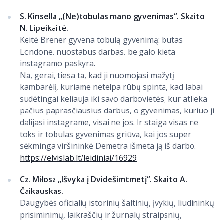
S. Kinsella „(Ne)tobulas mano gyvenimas“. Skaito
N. Lipeikaitė.
Keitė Brener gyvena tobulą gyvenimą: butas
Londone, nuostabus darbas, be galo kieta
instagramo paskyra.
Na, gerai, tiesa ta, kad ji nuomojasi mažytį
kambarėlį, kuriame netelpa rūbų spinta, kad labai
sudėtingai keliauja iki savo darbovietės, kur atlieka
pačius paprasčiausius darbus, o gyvenimas, kuriuo ji
dalijasi instagrame, visai ne jos. Ir staiga visas ne
toks ir tobulas gyvenimas griūva, kai jos super
sėkminga viršininkė Demetra išmeta ją iš darbo.
https://elvislab.lt/leidiniai/16929
Cz. Miłosz „Išvyka į Dvidešimtmetį“. Skaito A.
Čaikauskas.
Daugybės oficialių istorinių šaltinių, įvykių, liudininkų
prisiminimų, laikraščių ir žurnalų straipsnių,