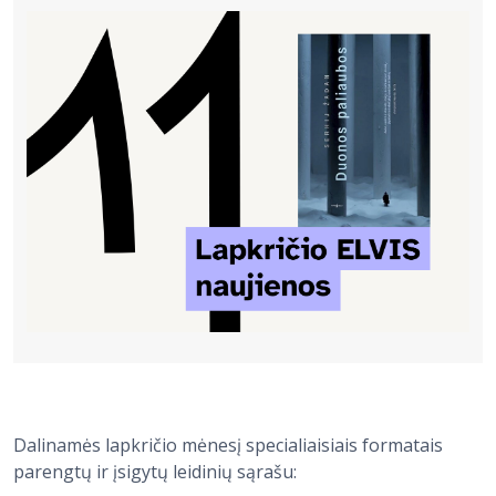
Bibliotekoms
D.U.K.
+370 667 80 541
info@elvislab.lt
Dalinamės lapkričio mėnesį specialiaisiais formatais
parengtų ir įsigytų leidinių sąrašu: