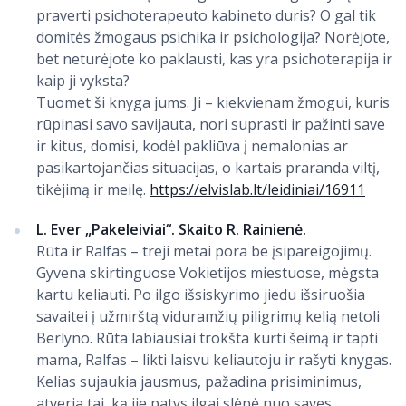
praverti psichoterapeuto kabineto duris? O gal tik
domitės žmogaus psichika ir psichologija? Norėjote,
bet neturėjote ko paklausti, kas yra psichoterapija ir
kaip ji vyksta?
Tuomet ši knyga jums. Ji – kiekvienam žmogui, kuris
rūpinasi savo savijauta, nori suprasti ir pažinti save
ir kitus, domisi, kodėl pakliūva į nemalonias ar
pasikartojančias situacijas, o kartais praranda viltį,
tikėjimą ir meilę.
https://elvislab.lt/leidiniai/16911
L. Ever „Pakeleiviai“. Skaito R. Rainienė.
Rūta ir Ralfas – treji metai pora be įsipareigojimų.
Gyvena skirtinguose Vokietijos miestuose, mėgsta
kartu keliauti. Po ilgo išsiskyrimo jiedu išsiruošia
savaitei į užmirštą viduramžių piligrimų kelią netoli
Berlyno. Rūta labiausiai trokšta kurti šeimą ir tapti
mama, Ralfas – likti laisvu keliautoju ir rašyti knygas.
Kelias sujaukia jausmus, pažadina prisiminimus,
atveria tai, ką jie patys ilgai slėpė nuo savęs,