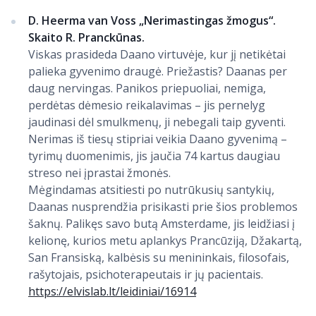
D. Heerma van Voss „Nerimastingas žmogus“.
Skaito R. Pranckūnas.
Viskas prasideda Daano virtuvėje, kur jį netikėtai
palieka gyvenimo draugė. Priežastis? Daanas per
daug nervingas. Panikos priepuoliai, nemiga,
perdėtas dėmesio reikalavimas – jis pernelyg
jaudinasi dėl smulkmenų, ji nebegali taip gyventi.
Nerimas iš tiesų stipriai veikia Daano gyvenimą –
tyrimų duomenimis, jis jaučia 74 kartus daugiau
streso nei įprastai žmonės.
Mėgindamas atsitiesti po nutrūkusių santykių,
Daanas nusprendžia prisikasti prie šios problemos
šaknų. Palikęs savo butą Amsterdame, jis leidžiasi į
kelionę, kurios metu aplankys Prancūziją, Džakartą,
San Fransiską, kalbėsis su menininkais, filosofais,
rašytojais, psichoterapeutais ir jų pacientais.
https://elvislab.lt/leidiniai/16914