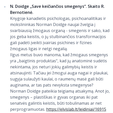
N. Doidge „Save keičiančios smegenys“. Skaito R.
Bernotienė.
Knygoje kanadietis psichologas, psichoanalitikas ir
mokslininkas Norman Doidge naujai žvelgia į
svarbiausią žmogaus organą - smegenis ir sako, kad
jos geba keistis, o jų stulbinančios transformacijos
gali padėti įveikti įvairias psichines ir fizines
žmogaus ligas ir netgi negalią.
Ilgus metus buvo manoma, kad žmogaus smegenys
yra „baigtinis produktas“, kad jų anatominė sudėtis
nekintama, jos neturi jokių galimybių keistis ir
atsinaujinti. Tačiau jei žmogui auga nagai ir plaukai,
sugyja sulaužyti kaulai, o raumenų masė gali būti
auginama, ar tas pats nevyksta smegenyse?
Norman Doidge pateikia teigiamą atsakymą. Anot jo,
smegenys – plastiškas ir gyvas organas iki pat
senatvės galintis keistis, būti tobulinamas ar net
perprogramuotas.
https://elvislab.lt/leidiniai/16915