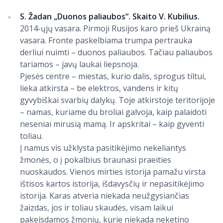
S. Žadan „Duonos paliaubos“. Skaito V. Kubilius.
2014-ųjų vasara. Pirmoji Rusijos karo prieš Ukrainą
vasara. Fronte paskelbiama trumpa pertrauka
derliui nuimti – duonos paliaubos. Tačiau paliaubos
tariamos – javų laukai liepsnoja.
Pjesės centre – miestas, kurio dalis, sprogus tiltui,
lieka atkirsta – be elektros, vandens ir kitų
gyvybiškai svarbių dalykų. Toje atkirstoje teritorijoje
– namas, kuriame du broliai galvoja, kaip palaidoti
neseniai mirusią mamą. Ir apskritai – kaip gyventi
toliau.
Į namus vis užklysta pasitikėjimo nekeliantys
žmonės, o į pokalbius braunasi praeities
nuoskaudos. Vienos mirties istorija pamažu virsta
ištisos kartos istorija, išdavysčių ir nepasitikėjimo
istorija. Karas atveria niekada neužgysiančias
žaizdas, jos ir toliau skaudės, visam laikui
pakeisdamos žmonių, kurie niekada neketino