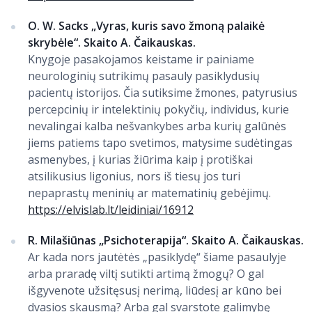
O. W. Sacks „Vyras, kuris savo žmoną palaikė
skrybėle“. Skaito A. Čaikauskas.
Knygoje pasakojamos keistame ir painiame
neurologinių sutrikimų pasauly pasiklydusių
pacientų istorijos. Čia sutiksime žmones, patyrusius
percepcinių ir intelektinių pokyčių, individus, kurie
nevalingai kalba nešvankybes arba kurių galūnės
jiems patiems tapo svetimos, matysime sudėtingas
asmenybes, į kurias žiūrima kaip į protiškai
atsilikusius ligonius, nors iš tiesų jos turi
nepaprastų meninių ar matematinių gebėjimų.
https://elvislab.lt/leidiniai/16912
R. Milašiūnas „Psichoterapija“. Skaito A. Čaikauskas.
Ar kada nors jautėtės „pasiklydę“ šiame pasaulyje
arba praradę viltį sutikti artimą žmogų? O gal
išgyvenote užsitęsusį nerimą, liūdesį ar kūno bei
dvasios skausmą? Arba gal svarstote galimybę