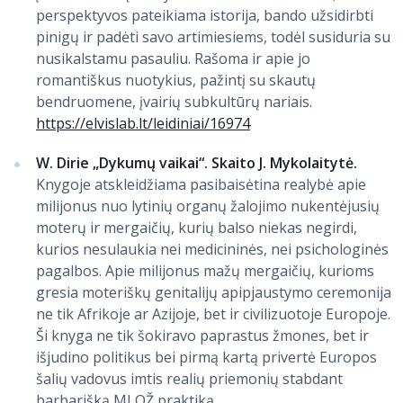
perspektyvos pateikiama istorija, bando užsidirbti
pinigų ir padėti savo artimiesiems, todėl susiduria su
nusikalstamu pasauliu. Rašoma ir apie jo
romantiškus nuotykius, pažintį su skautų
bendruomene, įvairių subkultūrų nariais.
https://elvislab.lt/leidiniai/16974
W. Dirie „Dykumų vaikai“. Skaito J. Mykolaitytė.
Knygoje atskleidžiama pasibaisėtina realybė apie
milijonus nuo lytinių organų žalojimo nukentėjusių
moterų ir mergaičių, kurių balso niekas negirdi,
kurios nesulaukia nei medicininės, nei psichologinės
pagalbos. Apie milijonus mažų mergaičių, kurioms
gresia moteriškų genitalijų apipjaustymo ceremonija
ne tik Afrikoje ar Azijoje, bet ir civilizuotoje Europoje.
Ši knyga ne tik šokiravo paprastus žmones, bet ir
išjudino politikus bei pirmą kartą privertė Europos
šalių vadovus imtis realių priemonių stabdant
barbarišką MLOŽ praktiką.