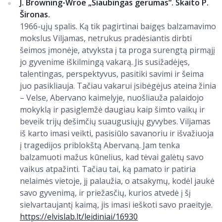
J. Browning-Wroe „Siaubingas gerumas“. Skaito P.
Šironas.
1966-ųjų spalis. Ką tik pagirtinai baigęs balzamavimo
mokslus Viljamas, netrukus pradėsiantis dirbti
šeimos įmonėje, atvyksta į ta proga surengtą pirmąjį
jo gyvenime iškilmingą vakarą. Jis susižadėjęs,
talentingas, perspektyvus, pasitiki savimi ir šeima
juo pasikliauja. Tačiau vakarui įsibėgėjus ateina žinia
– Velse, Abervano kaimelyje, nuošliauža palaidojo
mokyklą ir pasiglemžė daugiau kaip šimto vaikų ir
beveik trijų dešimčių suaugusiųjų gyvybes. Viljamas
iš karto imasi veikti, pasisiūlo savanoriu ir išvažiuoja
į tragedijos priblokštą Abervaną. Jam tenka
balzamuoti mažus kūnelius, kad tėvai galėtų savo
vaikus atpažinti. Tačiau tai, ką pamato ir patiria
nelaimės vietoje, jį palaužia, o atsakymų, kodėl jaukė
savo gyvenimą, ir priežasčių, kurios atvedė į šį
sielvartaujantį kaimą, jis imasi ieškoti savo praeityje.
https://elvislab.lt/leidiniai/16930