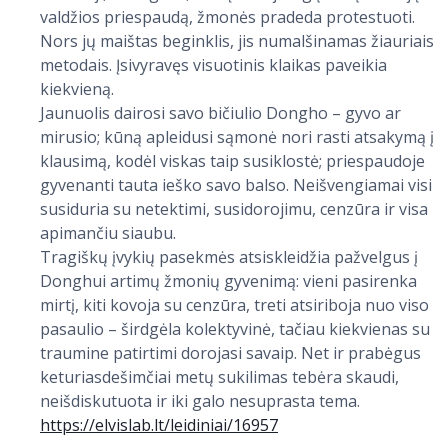
valdžios priespaudą, žmonės pradeda protestuoti.
Nors jų maištas beginklis, jis numalšinamas žiauriais
metodais. Įsivyravęs visuotinis klaikas paveikia
kiekvieną.
Jaunuolis dairosi savo bičiulio Dongho – gyvo ar
mirusio; kūną apleidusi sąmonė nori rasti atsakymą į
klausimą, kodėl viskas taip susiklostė; priespaudoje
gyvenanti tauta ieško savo balso. Neišvengiamai visi
susiduria su netektimi, susidorojimu, cenzūra ir visa
apimančiu siaubu.
Tragiškų įvykių pasekmės atsiskleidžia pažvelgus į
Donghui artimų žmonių gyvenimą: vieni pasirenka
mirtį, kiti kovoja su cenzūra, treti atsiriboja nuo viso
pasaulio – širdgėla kolektyvinė, tačiau kiekvienas su
traumine patirtimi dorojasi savaip. Net ir prabėgus
keturiasdešimčiai metų sukilimas tebėra skaudi,
neišdiskutuota ir iki galo nesuprasta tema.
https://elvislab.lt/leidiniai/16957