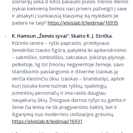
scenarijų seka iš kitos pasaulio pusės. Vienos dienos
įvykiai kiekvieną šeimos narį privers pažvelgti į save
ir atsakyti į sunkiausią klausimą: ką mylėdami jie
padarė ne taip?
https://elvislab.lt/leidiniai/16935
K. Hamsun „Žemės syvai“. Skaito K. J. Strička.
Kūrinio centre – ryški paprasto, primityvaus
žemdirbio Izaoko figūra, pakylėta iki apibendrinimo
– sakmiško, simboliško, sakralaus. Įsikūręs plynoje,
pelkėtoje, lig tol žmonių negyventoje žemėje, savo
titaniškomis pastangomis ir ištverme Izaokas ją
verčia klestinčiu ūkiu. Izaokas – branduolys, aplink
kurį įsisuka kone tuzinas ryškių, spalvingų,
įsimintinų personažų ir ima rastis daugiau
naujakurių ūkių. Žmogaus darnus ryšys su gamta ir
žeme čia lemia ne tik pragyvenimo šaltinį, bet ir
išganymą nuo modernios civilizacijos grėsmių.
https://elvislab.lt/leidiniai/16931