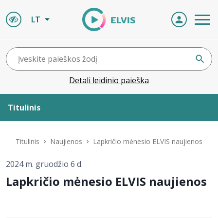
LT
Detali leidinio paieška
Titulinis
Apie ELVIS
Titulinis
Naujienos
Lapkričio mėnesio ELVIS naujienos
Leidiniai
2024 m. gruodžio 6 d.
Lapkričio mėnesio ELVIS naujienos
ELVIS atvyksta
Naujienos