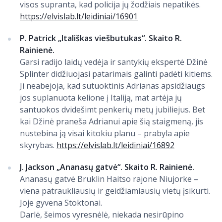
visos supranta, kad policija jų žodžiais nepatikės.
https://elvislab.lt/leidiniai/16901
P. Patrick „Itališkas viešbutukas“. Skaito R.
Rainienė.
Garsi radijo laidų vedėja ir santykių ekspertė Džinė
Splinter didžiuojasi patarimais galinti padėti kitiems.
Ji neabejoja, kad sutuoktinis Adrianas apsidžiaugs
jos suplanuota kelione į Italiją, mat artėja jų
santuokos dvidešimt penkerių metų jubiliejus. Bet
kai Džinė praneša Adrianui apie šią staigmeną, jis
nustebina ją visai kitokiu planu – prabyla apie
skyrybas.
https://elvislab.lt/leidiniai/16892
J. Jackson „Ananasų gatvė“. Skaito R. Rainienė.
Ananasų gatvė Bruklin Haitso rajone Niujorke –
viena patraukliausių ir geidžiamiausių vietų įsikurti.
Joje gyvena Stoktonai.
Darlė, šeimos vyresnėlė, niekada nesirūpino