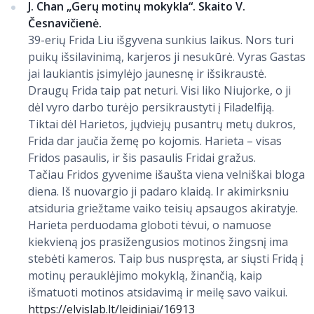
J. Chan „Gerų motinų mokykla“. Skaito V.
Česnavičienė.
39-erių Frida Liu išgyvena sunkius laikus. Nors turi
puikų išsilavinimą, karjeros ji nesukūrė. Vyras Gastas
jai laukiantis įsimylėjo jaunesnę ir išsikraustė.
Draugų Frida taip pat neturi. Visi liko Niujorke, o ji
dėl vyro darbo turėjo persikraustyti į Filadelfiją.
Tiktai dėl Harietos, jųdviejų pusantrų metų dukros,
Frida dar jaučia žemę po kojomis. Harieta – visas
Fridos pasaulis, ir šis pasaulis Fridai gražus.
Tačiau Fridos gyvenime išaušta viena velniškai bloga
diena. Iš nuovargio ji padaro klaidą. Ir akimirksniu
atsiduria griežtame vaiko teisių apsaugos akiratyje.
Harieta perduodama globoti tėvui, o namuose
kiekvieną jos prasižengusios motinos žingsnį ima
stebėti kameros. Taip bus nuspręsta, ar siųsti Fridą į
motinų perauklėjimo mokyklą, žinančią, kaip
išmatuoti motinos atsidavimą ir meilę savo vaikui.
https://elvislab.lt/leidiniai/16913