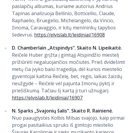
paslapčių albumas, kuriame autorius Andrius
Tapinas analizuoja Bellinio, Botticellio, Claude,
Raphaelio, Bruegelio, Michelangelo, da Vincio,
žinoma, Caravaggio, ir kitų menininkų tapybos
šedevrus.
https://elvislab.lt/leidiniai/16908
D. Chamberlain „Atspindys“. Skaito N. Lipeikaitė.
Reičelė Huber grįžta į gimtąjį Atspindžio miestelį
prižiūrėti negaluojančios močiutės. Prieš dvidešimt
metų čia įvyko baisi tragedija, dėl kurios miestelio
gyventojai kaltina Reičelę, bet, regis, laikas žaizdų
neužgydė – Reičelė vėl pajunta žmonių pyktį ir
priešiškumą. Tačiau šį kartą ji turi užnugarį.
https://elvislab.lt/leidiniai/16907
N. Sparks „Svajonių šalis“. Skaito R. Rainienė.
Nuo paauglystės Kolbis Milsas svajojo, kaip pirmai
progai pasitaikius spruks iš gimtojo miestelio
Šiaurės Karolinoje ir sieks muzikanto karjeros.