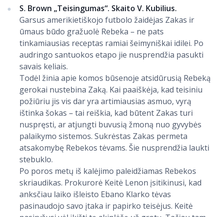
S. Brown „Teisingumas“. Skaito V. Kubilius.
Garsus amerikietiškojo futbolo žaidėjas Zakas ir
ūmaus būdo gražuolė Rebeka – ne pats
tinkamiausias receptas ramiai šeimyniškai idilei. Po
audringo santuokos etapo jie nusprendžia pasukti
savais keliais.
Todėl žinia apie komos būsenoje atsidūrusią Rebeką
gerokai nustebina Zaką. Kai paaiškėja, kad teisiniu
požiūriu jis vis dar yra artimiausias asmuo, vyrą
ištinka šokas – tai reiškia, kad būtent Zakas turi
nuspręsti, ar atjungti buvusią žmoną nuo gyvybės
palaikymo sistemos. Sukrėstas Zakas permeta
atsakomybę Rebekos tėvams. Šie nusprendžia laukti
stebuklo.
Po poros metų iš kalėjimo paleidžiamas Rebekos
skriaudikas. Prokurorė Keitė Lenon įsitikinusi, kad
anksčiau laiko išleisto Ebano Klarko tėvas
pasinaudojo savo įtaka ir papirko teisėjus. Keitė