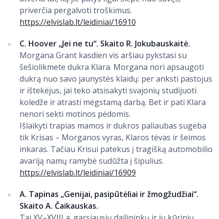
priverčia pergalvoti troškimus.
https://elvislab.lt/leidiniai/16910
C. Hoover „Jei ne tu“. Skaito R. Jokubauskaitė.
Morgana Grant kasdien vis aršiau pykstasi su
šešiolikmete dukra Klara. Morgana nori apsaugoti
dukrą nuo savo jaunystės klaidų: per anksti pastojus
ir ištekėjus, jai teko atsisakyti svajonių studijuoti
koledže ir atrasti mėgstamą darbą. Bet ir pati Klara
nenori sekti motinos pėdomis.
Išlaikyti trapias mamos ir dukros paliaubas sugeba
tik Krisas – Morganos vyras, Klaros tėvas ir šeimos
inkaras. Tačiau Krisui patekus į tragišką automobilio
avariją namų ramybė sudūžta į šipulius.
https://elvislab.lt/leidiniai/16909
A. Tapinas „Genijai, pasipūtėliai ir žmogžudžiai“.
Skaito A. Čaikauskas.
Tai XV–XVIII a. garsiausių dailininkų ir jų kūrinių