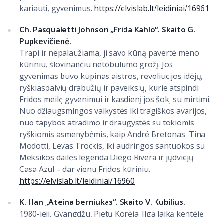
kariauti, gyvenimus.
https://elvislab.lt/leidiniai/16961
Ch. Pasqualetti Johnson „Frida Kahlo“. Skaito G.
Pupkevičienė.
Trapi ir nepalaužiama, ji savo kūną pavertė meno
kūriniu, šlovinančiu netobulumo grožį. Jos
gyvenimas buvo kupinas aistros, revoliucijos idėjų,
ryškiaspalvių drabužių ir paveikslų, kurie atspindi
Fridos meilę gyvenimui ir kasdienį jos šokį su mirtimi.
Nuo džiaugsmingos vaikystės iki tragiškos avarijos,
nuo tapybos atradimo ir draugystės su tokiomis
ryškiomis asmenybėmis, kaip André Bretonas, Tina
Modotti, Levas Trockis, iki audringos santuokos su
Meksikos dailės legenda Diego Rivera ir jųdviejų
Casa Azul – dar vienu Fridos kūriniu.
https://elvislab.lt/leidiniai/16960
K. Han „Ateina berniukas“. Skaito V. Kubilius.
1980-ieji, Gvangdžu, Pietų Korėja. Ilgą laiką kentėję