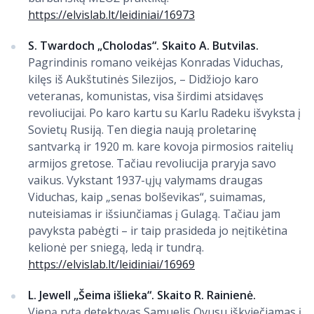
https://elvislab.lt/leidiniai/16973
S. Twardoch „Cholodas“. Skaito A. Butvilas.
Pagrindinis romano veikėjas Konradas Viduchas,
kilęs iš Aukštutinės Silezijos, – Didžiojo karo
veteranas, komunistas, visa širdimi atsidavęs
revoliucijai. Po karo kartu su Karlu Radeku išvyksta į
Sovietų Rusiją. Ten diegia naują proletarinę
santvarką ir 1920 m. kare kovoja pirmosios raitelių
armijos gretose. Tačiau revoliucija praryja savo
vaikus. Vykstant 1937-ųjų valymams draugas
Viduchas, kaip „senas bolševikas“, suimamas,
nuteisiamas ir išsiunčiamas į Gulagą. Tačiau jam
pavyksta pabėgti – ir taip prasideda jo neįtikėtina
kelionė per sniegą, ledą ir tundrą.
https://elvislab.lt/leidiniai/16969
L. Jewell „Šeima išlieka“. Skaito R. Rainienė.
Vieną rytą detektyvas Samuelis Ovusu iškviečiamas į