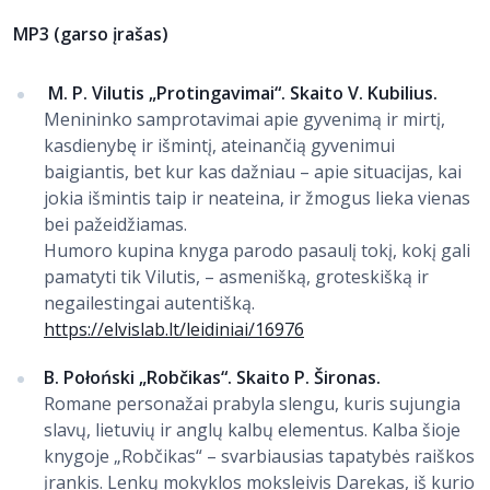
MP3 (garso įrašas)
M. P. Vilutis „Protingavimai“. Skaito V. Kubilius.
Menininko samprotavimai apie gyvenimą ir mirtį,
kasdienybę ir išmintį, ateinančią gyvenimui
baigiantis, bet kur kas dažniau – apie situacijas, kai
jokia išmintis taip ir neateina, ir žmogus lieka vienas
bei pažeidžiamas.
Humoro kupina knyga parodo pasaulį tokį, kokį gali
pamatyti tik Vilutis, – asmenišką, groteskišką ir
negailestingai autentišką.
https://elvislab.lt/leidiniai/16976
B. Połoński „Robčikas“. Skaito P. Šironas.
Romane personažai prabyla slengu, kuris sujungia
slavų, lietuvių ir anglų kalbų elementus. Kalba šioje
knygoje „Robčikas“ – svarbiausias tapatybės raiškos
įrankis. Lenkų mokyklos moksleivis Darekas, iš kurio