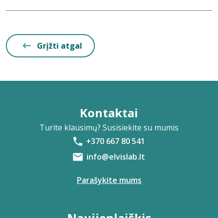
Grįžti atgal
Kontaktai
Turite klausimų? Susisiekite su mumis
+370 667 80 541
info@elvislab.lt
Parašykite mums
Naujienlaiškis