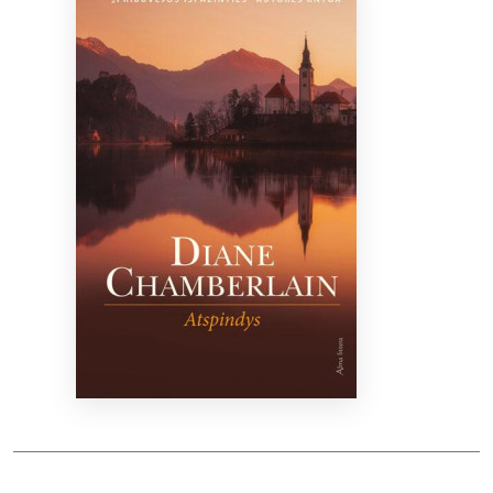
Bibliotekoms
D.U.K.
+370 667 80 541
info@elvislab.lt