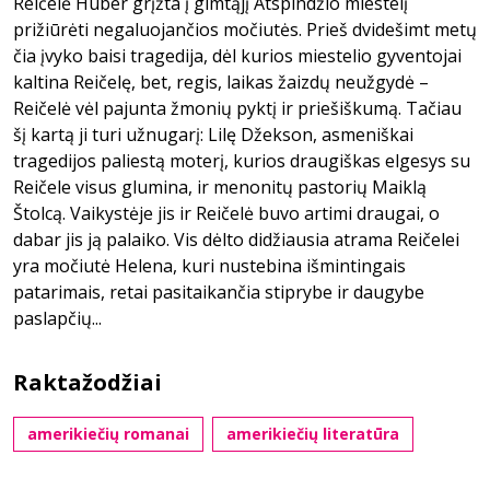
Reičelė Huber grįžta į gimtąjį Atspindžio miestelį
prižiūrėti negaluojančios močiutės. Prieš dvidešimt metų
čia įvyko baisi tragedija, dėl kurios miestelio gyventojai
kaltina Reičelę, bet, regis, laikas žaizdų neužgydė –
Reičelė vėl pajunta žmonių pyktį ir priešiškumą. Tačiau
šį kartą ji turi užnugarį: Lilę Džekson, asmeniškai
tragedijos paliestą moterį, kurios draugiškas elgesys su
Reičele visus glumina, ir menonitų pastorių Maiklą
Štolcą. Vaikystėje jis ir Reičelė buvo artimi draugai, o
dabar jis ją palaiko. Vis dėlto didžiausia atrama Reičelei
yra močiutė Helena, kuri nustebina išmintingais
patarimais, retai pasitaikančia stiprybe ir daugybe
paslapčių...
Raktažodžiai
amerikiečių romanai
amerikiečių literatūra