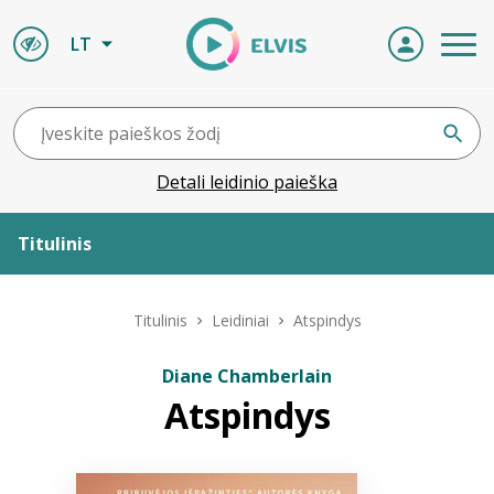
LT
Detali leidinio paieška
Titulinis
Apie ELVIS
Titulinis
Leidiniai
Atspindys
Leidiniai
Diane Chamberlain
Atspindys
ELVIS atvyksta
Naujienos