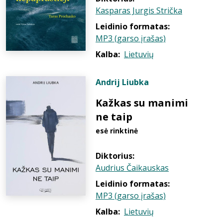
Kasparas Jurgis Strička
Leidinio formatas:
MP3 (garso įrašas)
Kalba:
Lietuvių
Andrij Liubka
Kažkas su manimi
ne taip
esė rinktinė
Diktorius:
Audrius Čaikauskas
Leidinio formatas:
MP3 (garso įrašas)
Kalba:
Lietuvių