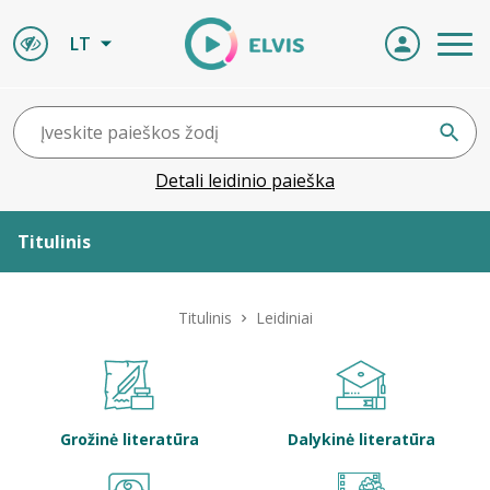
LT
Detali leidinio paieška
Titulinis
Apie ELVIS
Titulinis
Leidiniai
Leidiniai
ELVIS atvyksta
Grožinė literatūra
Dalykinė literatūra
Naujienos