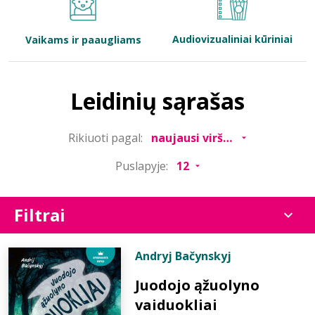
Bibliotekoms
Audiovizualiniai kūriniai
Vaikams ir paaugliams
D.U.K.
Leidinių sąrašas
+370 667 80 541
Rikiuoti pagal:
info@elvislab.lt
Puslapyje:
Filtrai
Andryj Bačynskyj
Juodojo ąžuolyno
vaiduokliai