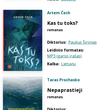
Artem Čech
Kas tu toks?
romanas
Diktorius:
Paulius Šironas
Leidinio formatas:
MP3 (garso įrašas)
Kalba:
Lietuvių
Taras Prochasko
Nepaprastieji
romanas
Diktorius: