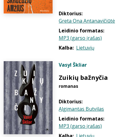
Diktorius:
Greta Ona Antanavičiūtė
Leidinio formatas:
MP3 (garso įrašas)
Kalba:
Lietuvių
Vasyl Škliar
Zuikių bažnyčia
romanas
Diktorius:
Algimantas Butvilas
Leidinio formatas:
MP3 (garso įrašas)
Kalba:
Lietuvių