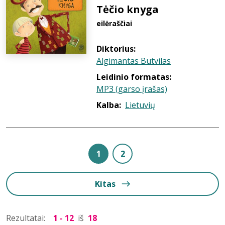
Tėčio knyga
eilėraščiai
Diktorius:
Algimantas Butvilas
Leidinio formatas:
MP3 (garso įrašas)
Kalba:
Lietuvių
1
2
Kitas
Rezultatai:
1 - 12
iš
18