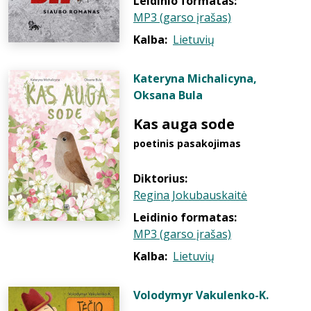
Leidinio formatas:
MP3 (garso įrašas)
Kalba:
Lietuvių
Kateryna Michalicyna
,
Oksana Bula
Kas auga sode
poetinis pasakojimas
Diktorius:
Regina Jokubauskaitė
Leidinio formatas:
MP3 (garso įrašas)
Kalba:
Lietuvių
Volodymyr Vakulenko-K.