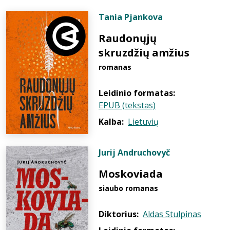
Tania Pjankova
Raudonųjų
skruzdžių amžius
romanas
Leidinio formatas:
EPUB (tekstas)
Kalba:
Lietuvių
Jurij Andruchovyč
Moskoviada
siaubo romanas
Diktorius:
Aldas Stulpinas