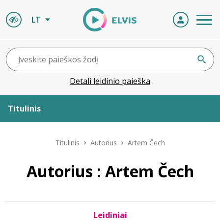
LT
Detali leidinio paieška
Titulinis
Apie ELVIS
Titulinis
Autorius
Artem Čech
Leidiniai
Autorius : Artem Čech
ELVIS atvyksta
Leidiniai
Naujienos