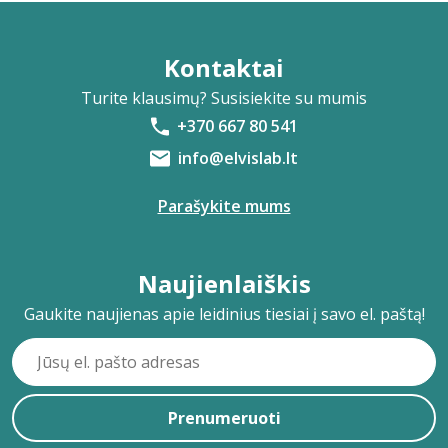
Kontaktai
Turite klausimų? Susisiekite su mumis
+370 667 80 541
info@elvislab.lt
Parašykite mums
Naujienlaiškis
Gaukite naujienas apie leidinius tiesiai į savo el. paštą!
Prenumeruoti