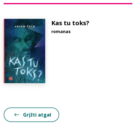
Bibliotekoms
Kas tu toks?
romanas
D.U.K.
+370 667 80 541
info@elvislab.lt
Grįžti atgal