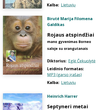
Kalba:
Lietuvių
Biruté Marija Filomena
Galdikas
Rojaus atspindžiai
mano gyvenimas Borneo
saloje su orangutanais
Diktorius:
Eglė Čekuolytė
Leidinio formatas:
MP3 (garso įrašas)
Kalba:
Lietuvių
Heinrich Harrer
Septyneri metai