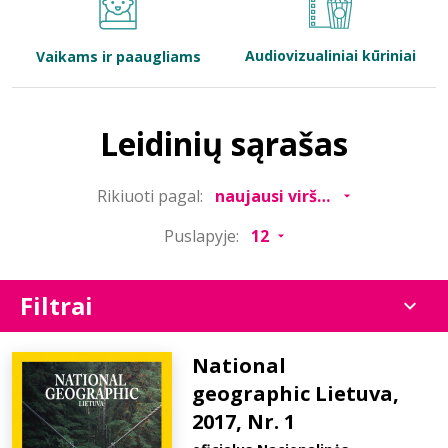
Bibliotekoms
Audiovizualiniai kūriniai
Vaikams ir paaugliams
D.U.K.
Leidinių sąrašas
+370 667 80 541
Rikiuoti pagal:
info@elvislab.lt
Puslapyje:
Filtrai
National
geographic Lietuva,
2017, Nr. 1