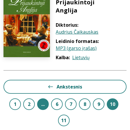
Prijaukintoji
Anglija
Diktorius:
Audrius Čaikauskas
Leidinio formatas:
MP3 (garso įrašas)
Kalba:
Lietuvių
Ankstesnis
1
2
...
6
7
8
9
10
11