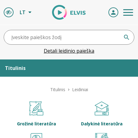
LT
Detali leidinio paieška
Titulinis
Apie ELVIS
Titulinis
Leidiniai
Leidiniai
ELVIS atvyksta
Grožinė literatūra
Dalykinė literatūra
Naujienos