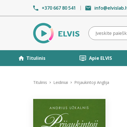
+370 667 80 541
info@elvislab.l
Titulinis
Apie ELVIS
Titulinis
Leidiniai
Prijaukintoji Anglija