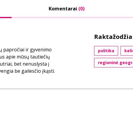
Komentarai
(0)
Raktažodžia
jų papročiai ir gyvenimo
politika
kel
ius apie mūsų tautiečių
regioninė geogra
utriai, bet nenuslysta į
vengia be gailesčio įkąsti.