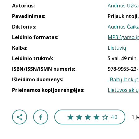
Autorius:
Andrius Užka
Pavadinimas:
Prijaukintoji
Diktorius:
Audrius Čaik
Leidinio formatas:
MP3 (garso į
Kalba:
Lietuvių
Leidinio trukmė:
5 val. 49 min.
ISBN/ISSN/ISMN numeris:
978-9955-23-
Išleidimo duomenys:
„Baltų lankų“
Prieinamos kopijos rengėjas:
Lietuvos aklų
4.0
1 į