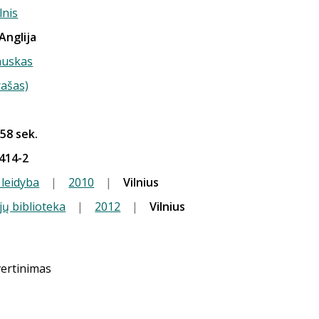
lnis
 Anglija
auskas
rašas)
 58 sek.
414-2
 leidyba
|
2010
|
Vilnius
jų biblioteka
|
2012
|
Vilnius
vertinimas