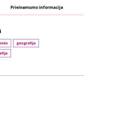
Prieinamumo informacija
i
ionės
geografija
fija