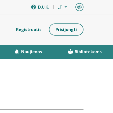
D.U.K.
LT
Registruotis
Prisijungti
Naujienos
Bibliotekoms