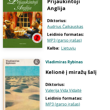
Prijaukintoji
Anglija
Diktorius:
Audrius Čaikauskas
Leidinio formatas:
MP3 (garso įrašas)
Kalba:
Lietuvių
Vladimiras Rybinas
Kelionė į miražų šalį
Diktorius:
Valerija Vida Vidaitė
Leidinio formatas:
MP3 (garso įrašas)