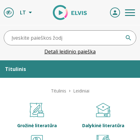
LT
Detali leidinio paieška
Titulinis
Apie ELVIS
Titulinis
Leidiniai
Leidiniai
ELVIS atvyksta
Grožinė literatūra
Dalykinė literatūra
Naujienos