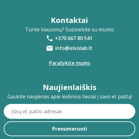
Kontaktai
Turite klausimų? Susisiekite su mumis
+370 667 80 541
info@elvislab.lt
Parašykite mums
Naujienlaiškis
Gaukite naujienas apie leidinius tiesiai į savo el. paštą!
Prenumeruoti