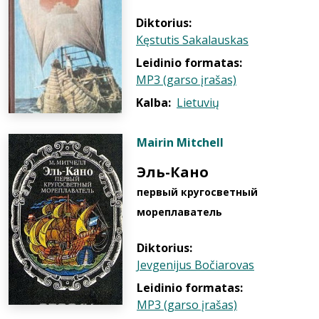
Diktorius:
Kęstutis Sakalauskas
Leidinio formatas:
MP3 (garso įrašas)
Kalba:
Lietuvių
Mairin Mitchell
Эль-Кано
первый кругосветный
мореплаватель
Diktorius:
Jevgenijus Bočiarovas
Leidinio formatas:
MP3 (garso įrašas)