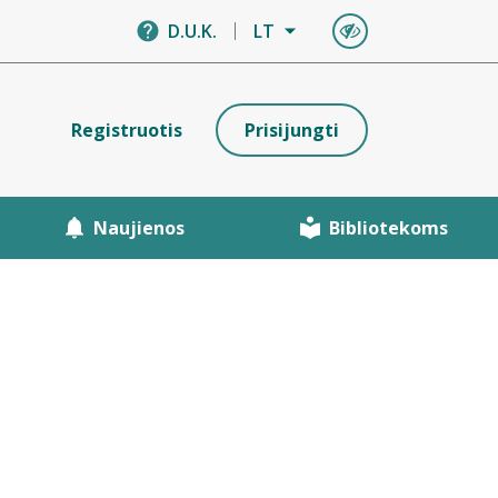
D.U.K.
LT
Registruotis
Prisijungti
Naujienos
Bibliotekoms