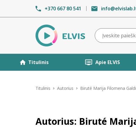
+370 667 80 541
info@elvislab.l
Titulinis
Apie ELVIS
Titulinis
Autorius
Biruté Marija Filomena Gald
Autorius: Biruté Mari