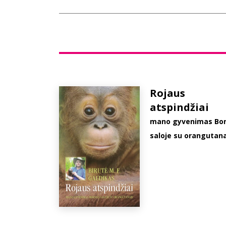
Rojaus
atspindžiai
mano gyvenimas Bo
saloje su orangutana