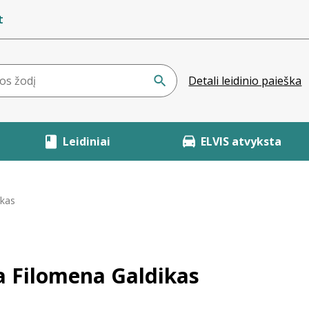
t
Detali leidinio paieška
Leidiniai
ELVIS atvyksta
ikas
ja Filomena Galdikas