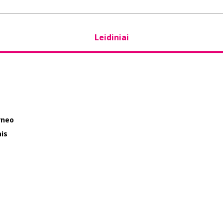
Leidiniai
rneo
is