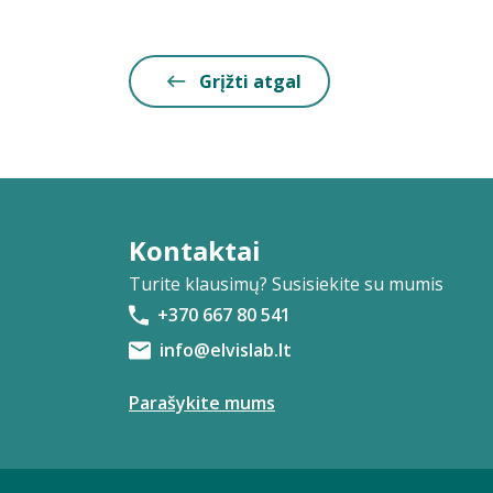
Grįžti atgal
Kontaktai
Turite klausimų? Susisiekite su mumis
+370 667 80 541
info@elvislab.lt
Parašykite mums