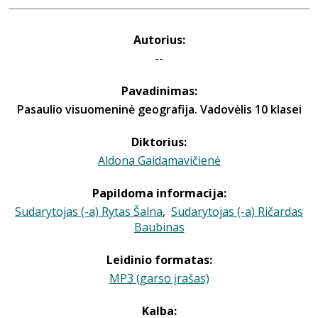
Autorius:
--
Pavadinimas:
Pasaulio visuomeninė geografija. Vadovėlis 10 klasei
Diktorius:
Aldona Gaidamavičienė
Papildoma informacija:
Sudarytojas (-a) Rytas Šalna
,
Sudarytojas (-a) Ričardas
Baubinas
Leidinio formatas:
MP3 (garso įrašas)
Kalba: