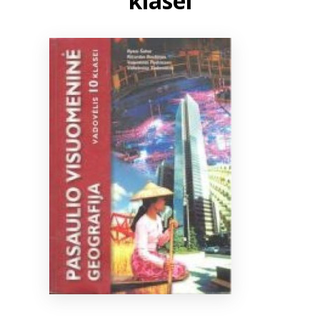
klasei
Bibliotekoms
D.U.K.
+370 667 80 541
info@elvislab.lt