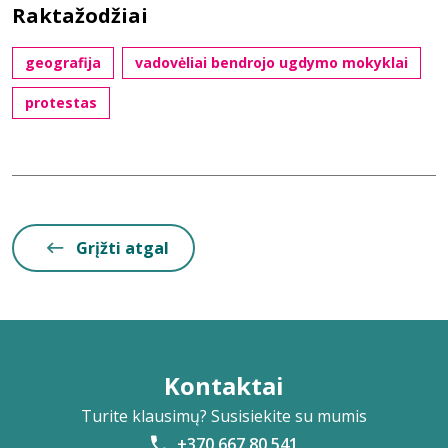
Raktažodžiai
geografija
vadovėliai bendrojo ugdymo mokyklai
protestas
Grįžti atgal
Kontaktai
Turite klausimų? Susisiekite su mumis
+370 667 80 541