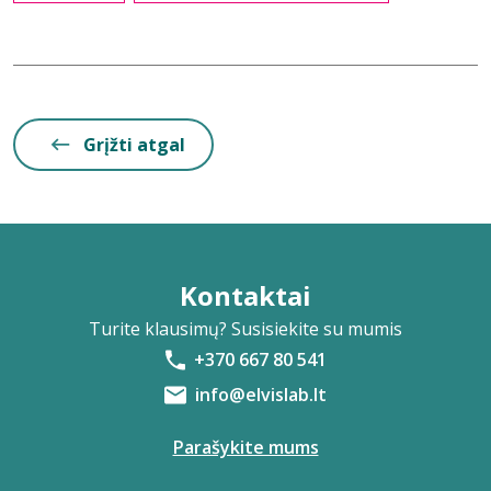
Grįžti atgal
Kontaktai
Turite klausimų? Susisiekite su mumis
+370 667 80 541
info@elvislab.lt
Parašykite mums