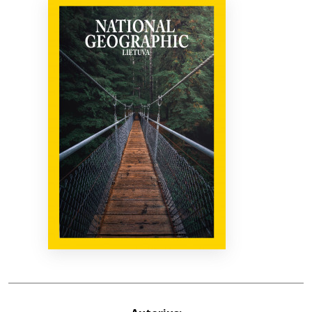
Bibliotekoms
D.U.K.
+370 667 80 541
info@elvislab.lt