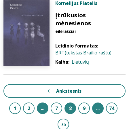
Kornelijus Platelis
Įtrūkusios
mėnesienos
eilėraščiai
Leidinio formatas:
BRF (tekstas Brailio raštu)
Kalba:
Lietuvių
Ankstesnis
1
2
...
7
8
9
...
74
75