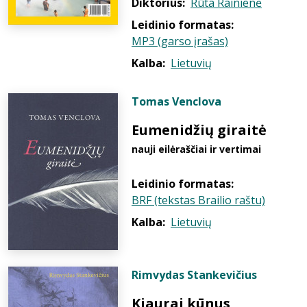
Diktorius:
Rūta Rainienė
Leidinio formatas:
MP3 (garso įrašas)
Kalba:
Lietuvių
Tomas Venclova
Eumenidžių giraitė
nauji eilėraščiai ir vertimai
Leidinio formatas:
BRF (tekstas Brailio raštu)
Kalba:
Lietuvių
Rimvydas Stankevičius
Kiaurai kūnus