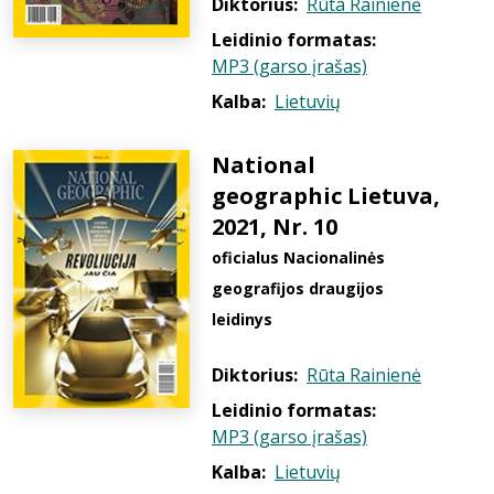
Diktorius:
Rūta Rainienė
Leidinio formatas:
MP3 (garso įrašas)
Kalba:
Lietuvių
National
geographic Lietuva,
2021, Nr. 10
oficialus Nacionalinės
geografijos draugijos
leidinys
Diktorius:
Rūta Rainienė
Leidinio formatas:
MP3 (garso įrašas)
Kalba:
Lietuvių