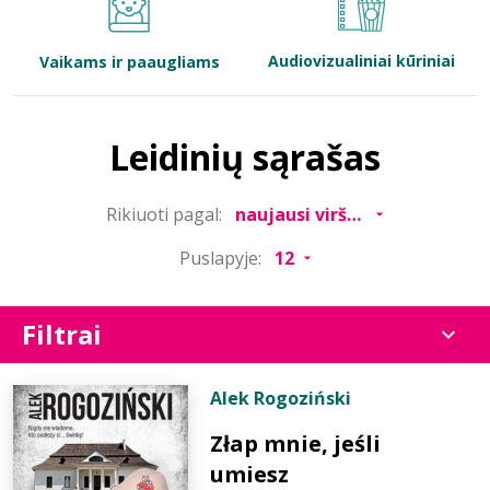
Bibliotekoms
Audiovizualiniai kūriniai
Vaikams ir paaugliams
D.U.K.
Leidinių sąrašas
+370 667 80 541
Rikiuoti pagal:
info@elvislab.lt
Puslapyje:
Filtrai
Alek Rogoziński
Złap mnie, jeśli
umiesz