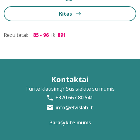
Kitas
Rezultatai:
85 - 96
iš
891
Kontaktai
Turite klausimų? Susisiekite su mumis
+370 667 80 541
info@elvislab.lt
Parašykite mums