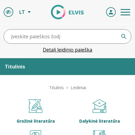
LT
Detali leidinio paieška
Titulinis
Apie ELVIS
Titulinis
Leidiniai
Leidiniai
ELVIS atvyksta
Grožinė literatūra
Dalykinė literatūra
Naujienos