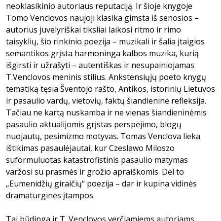
neoklasikinio autoriaus reputaciją. Ir šioje knygoje
Tomo Venclovos naujoji klasika gimsta iš senosios –
autorius juvelyriškai tiksliai laikosi ritmo ir rimo
taisyklių, šio rinkinio poezija – muzikali ir šalia įtaigios
semantikos grįsta harmoninga kalbos muzika, kurią
išgirsti ir užrašyti – autentiškas ir nesupainiojamas
T.Venclovos meninis stilius. Ankstensiųjų poeto knygų
tematiką tęsia Šventojo rašto, Antikos, istorinių Lietuvos
ir pasaulio vardų, vietovių, faktų šiandieninė refleksija.
Tačiau ne kartą nuskamba ir ne vienas šiandieninėmis
pasaulio aktualijomis grįstas perspėjimo, blogų
nuojautų, pesimizmo motyvas. Tomas Venclova lieka
ištikimas pasaulėjautai, kur Czeslawo Miloszo
suformuluotas katastrofistinis pasaulio matymas
varžosi su prasmės ir grožio apraiškomis. Dėl to
„Eumenidžių giraičių“ poezija – dar ir kupina vidinės
dramaturginės įtampos.
Tai būdinga ir T. Venclovos verčiamiems autoriams,