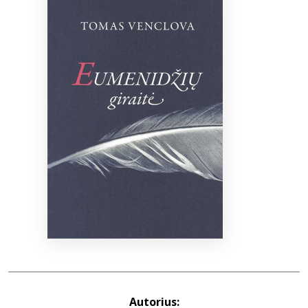
Bibliotekoms
D.U.K.
+370 667 80 541
info@elvislab.lt
Autorius: