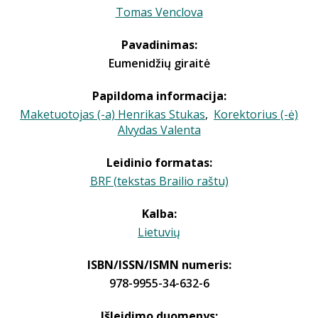
Tomas Venclova
Pavadinimas:
Eumenidžių giraitė
Papildoma informacija:
Maketuotojas (-a) Henrikas Stukas
,
Korektorius (-ė)
Alvydas Valenta
Leidinio formatas:
BRF (tekstas Brailio raštu)
Kalba:
Lietuvių
ISBN/ISSN/ISMN numeris:
978-9955-34-632-6
Išleidimo duomenys: