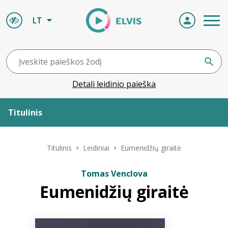
LT
Detali leidinio paieška
Titulinis
Apie ELVIS
Titulinis
Leidiniai
Eumenidžių giraitė
Leidiniai
Tomas Venclova
Eumenidžių giraitė
ELVIS atvyksta
Naujienos