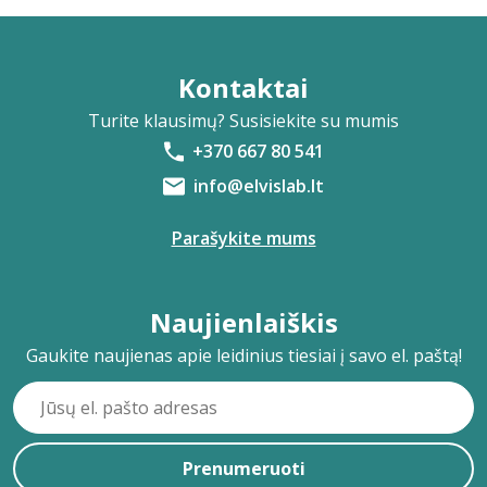
Kontaktai
Turite klausimų? Susisiekite su mumis
+370 667 80 541
info@elvislab.lt
Parašykite mums
Naujienlaiškis
Gaukite naujienas apie leidinius tiesiai į savo el. paštą!
Prenumeruoti