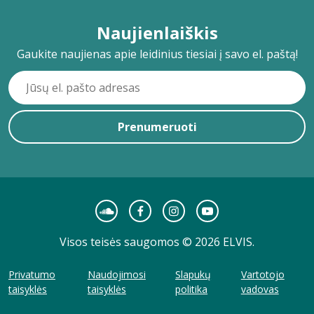
Naujienlaiškis
Gaukite naujienas apie leidinius tiesiai į savo el. paštą!
Prenumeruoti
Visos teisės saugomos © 2026 ELVIS.
Privatumo
Naudojimosi
Slapukų
Vartotojo
taisyklės
taisyklės
politika
vadovas