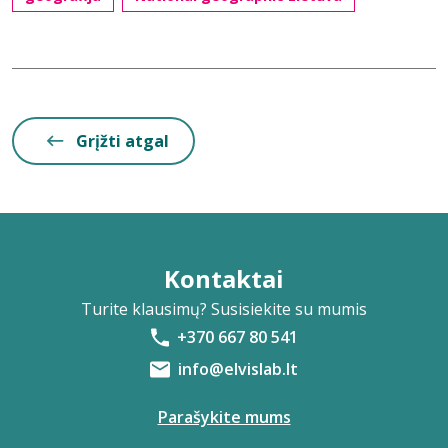
Grįžti atgal
Kontaktai
Turite klausimų? Susisiekite su mumis
+370 667 80 541
info@elvislab.lt
Parašykite mums