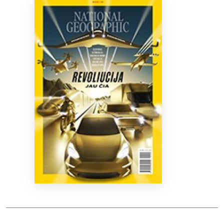
Bibliotekoms
D.U.K.
+370 667 80 541
info@elvislab.lt